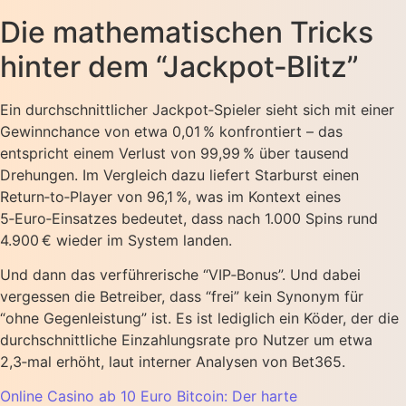
Die mathematischen Tricks
hinter dem “Jackpot‑Blitz”
Ein durchschnittlicher Jackpot‑Spieler sieht sich mit einer
Gewinnchance von etwa 0,01 % konfrontiert – das
entspricht einem Verlust von 99,99 % über tausend
Drehungen. Im Vergleich dazu liefert Starburst einen
Return‑to‑Player von 96,1 %, was im Kontext eines
5‑Euro‑Einsatzes bedeutet, dass nach 1.000 Spins rund
4.900 € wieder im System landen.
Und dann das verführerische “VIP‑Bonus”. Und dabei
vergessen die Betreiber, dass “frei” kein Synonym für
“ohne Gegenleistung” ist. Es ist lediglich ein Köder, der die
durchschnittliche Einzahlungsrate pro Nutzer um etwa
2,3‑mal erhöht, laut interner Analysen von Bet365.
Online Casino ab 10 Euro Bitcoin: Der harte