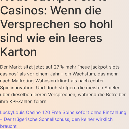
Casinos: Wenn die
Versprechen so hohl
sind wie ein leeres
Karton
Der Markt sitzt jetzt auf 27 % mehr “neue jackpot slots
casinos” als vor einem Jahr – ein Wachstum, das mehr
nach Marketing‑Wahnsinn klingt als nach echter
Spielinnovation. Und doch stolpern die meisten Spieler
über dieselben leeren Versprechen, während die Betreiber
ihre KPI‑Zahlen feiern.
LuckyLouis Casino 120 Free Spins sofort ohne Einzahlung
– Der trügerische Schnellschuss, den keiner wirklich
braucht