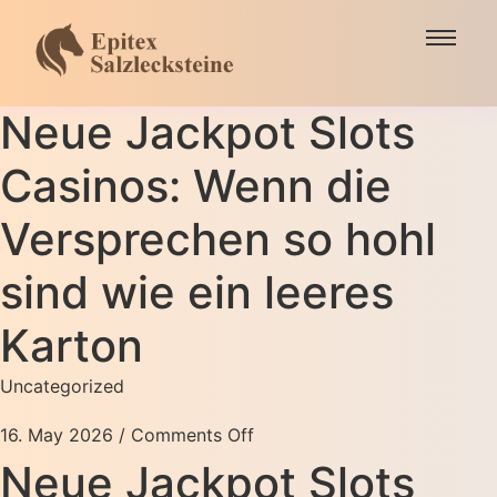
Neue Jackpot Slots
Casinos: Wenn die
Versprechen so hohl
sind wie ein leeres
Karton
Uncategorized
16. May 2026
/
Comments Off
Neue Jackpot Slots