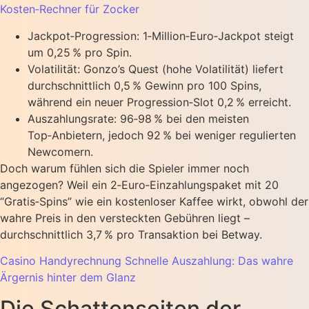
Kosten‑Rechner für Zocker
Jackpot‑Progression: 1‑Million‑Euro‑Jackpot steigt
um 0,25 % pro Spin.
Volatilität: Gonzo’s Quest (hohe Volatilität) liefert
durchschnittlich 0,5 % Gewinn pro 100 Spins,
während ein neuer Progression‑Slot 0,2 % erreicht.
Auszahlungsrate: 96‑98 % bei den meisten
Top‑Anbietern, jedoch 92 % bei weniger regulierten
Newcomern.
Doch warum fühlen sich die Spieler immer noch
angezogen? Weil ein 2‑Euro‑Einzahlungspaket mit 20
“Gratis‑Spins” wie ein kostenloser Kaffee wirkt, obwohl der
wahre Preis in den versteckten Gebühren liegt –
durchschnittlich 3,7 % pro Transaktion bei Betway.
Casino Handyrechnung Schnelle Auszahlung: Das wahre
Ärgernis hinter dem Glanz
Die Schattenseiten der