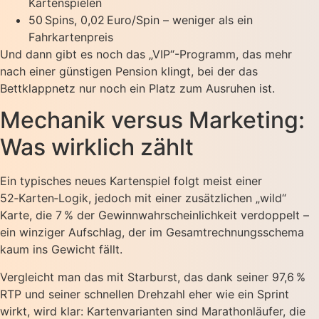
Kartenspielen
50 Spins, 0,02 Euro/Spin – weniger als ein
Fahrkartenpreis
Und dann gibt es noch das „VIP“-Programm, das mehr
nach einer günstigen Pension klingt, bei der das
Bettklappnetz nur noch ein Platz zum Ausruhen ist.
Mechanik versus Marketing:
Was wirklich zählt
Ein typisches neues Kartenspiel folgt meist einer
52‑Karten‑Logik, jedoch mit einer zusätzlichen „wild“
Karte, die 7 % der Gewinnwahrscheinlichkeit verdoppelt –
ein winziger Aufschlag, der im Gesamtrechnungsschema
kaum ins Gewicht fällt.
Vergleicht man das mit Starburst, das dank seiner 97,6 %
RTP und seiner schnellen Drehzahl eher wie ein Sprint
wirkt, wird klar: Kartenvarianten sind Marathonläufer, die