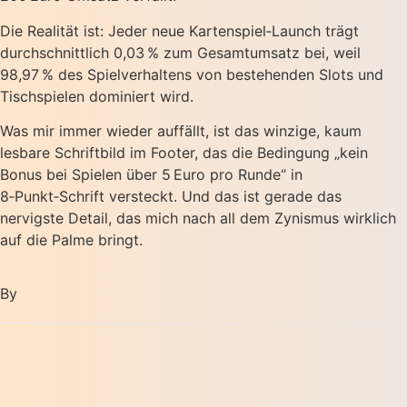
Die Realität ist: Jeder neue Kartenspiel‑Launch trägt
durchschnittlich 0,03 % zum Gesamtumsatz bei, weil
98,97 % des Spielverhaltens von bestehenden Slots und
Tischspielen dominiert wird.
Was mir immer wieder auffällt, ist das winzige, kaum
lesbare Schriftbild im Footer, das die Bedingung „kein
Bonus bei Spielen über 5 Euro pro Runde“ in
8‑Punkt‑Schrift versteckt. Und das ist gerade das
nervigste Detail, das mich nach all dem Zynismus wirklich
auf die Palme bringt.
By