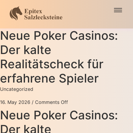
Neue Poker Casinos:
Der kalte
Realitätscheck für
erfahrene Spieler
Uncategorized
16. May 2026
/
Comments Off
Neue Poker Casinos:
Der kalte