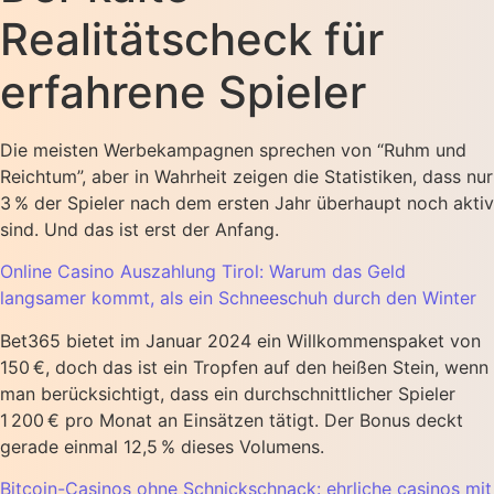
Realitätscheck für
erfahrene Spieler
Die meisten Werbekampagnen sprechen von “Ruhm und
Reichtum”, aber in Wahrheit zeigen die Statistiken, dass nur
3 % der Spieler nach dem ersten Jahr überhaupt noch aktiv
sind. Und das ist erst der Anfang.
Online Casino Auszahlung Tirol: Warum das Geld
langsamer kommt, als ein Schneeschuh durch den Winter
Bet365 bietet im Januar 2024 ein Willkommenspaket von
150 €, doch das ist ein Tropfen auf den heißen Stein, wenn
man berücksichtigt, dass ein durchschnittlicher Spieler
1 200 € pro Monat an Einsätzen tätigt. Der Bonus deckt
gerade einmal 12,5 % dieses Volumens.
Bitcoin-Casinos ohne Schnickschnack: ehrliche casinos mit