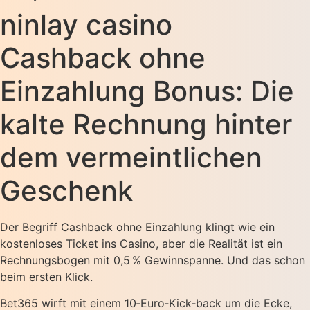
ninlay casino
Cashback ohne
Einzahlung Bonus: Die
kalte Rechnung hinter
dem vermeintlichen
Geschenk
Der Begriff Cashback ohne Einzahlung klingt wie ein
kostenloses Ticket ins Casino, aber die Realität ist ein
Rechnungsbogen mit 0,5 % Gewinnspanne. Und das schon
beim ersten Klick.
Bet365 wirft mit einem 10‑Euro‑Kick‑back um die Ecke,