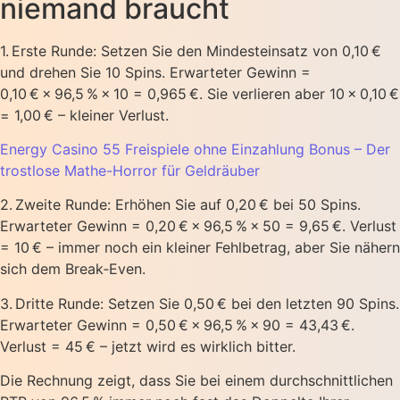
niemand braucht
1. Erste Runde: Setzen Sie den Mindesteinsatz von 0,10 €
und drehen Sie 10 Spins. Erwarteter Gewinn =
0,10 € × 96,5 % × 10 = 0,965 €. Sie verlieren aber 10 × 0,10 €
= 1,00 € – kleiner Verlust.
Energy Casino 55 Freispiele ohne Einzahlung Bonus – Der
trostlose Mathe-Horror für Geldräuber
2. Zweite Runde: Erhöhen Sie auf 0,20 € bei 50 Spins.
Erwarteter Gewinn = 0,20 € × 96,5 % × 50 = 9,65 €. Verlust
= 10 € – immer noch ein kleiner Fehlbetrag, aber Sie nähern
sich dem Break‑Even.
3. Dritte Runde: Setzen Sie 0,50 € bei den letzten 90 Spins.
Erwarteter Gewinn = 0,50 € × 96,5 % × 90 = 43,43 €.
Verlust = 45 € – jetzt wird es wirklich bitter.
Die Rechnung zeigt, dass Sie bei einem durchschnittlichen