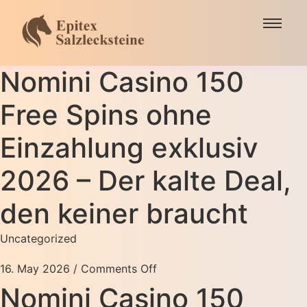
Nomini Casino 150
Free Spins ohne
Einzahlung exklusiv
2026 – Der kalte Deal,
den keiner braucht
Uncategorized
16. May 2026
/
Comments Off
Nomini Casino 150