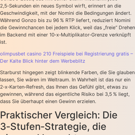
2,5‑Sekunden ein neues Symbol wirft, erinnert an die
Geschwindigkeit, mit der Nomini die Bedingungen ändert.
Während Gonzo bis zu 96 % RTP liefert, reduziert Nomini
die Gewinnchancen bei jedem Klick, weil das „freie“ Drehen
im Backend mit einer 10‑x‑Multiplikator‑Grenze verknüpft
ist.
olimpusbet casino 210 Freispiele bei Registrierung gratis –
Der Kalte Blick hinter dem Werbeblitz
Starburst hingegen zeigt blinkende Farben, die Sie glauben
lassen, Sie wären im Weltraum. In Wahrheit ist das nur ein
2‑x‑Karten‑Refresh, das Ihnen das Gefühl gibt, etwas zu
gewinnen, während das eigentliche Risiko bei 3,5 % liegt,
dass Sie überhaupt einen Gewinn erzielen.
Praktischer Vergleich: Die
3‑Stufen‑Strategie, die