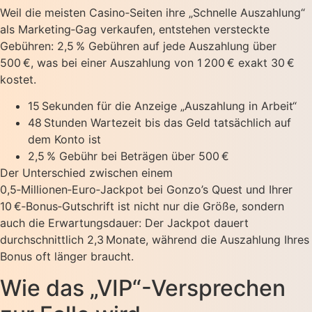
Weil die meisten Casino‑Seiten ihre „Schnelle Auszahlung“
als Marketing‑Gag verkaufen, entstehen versteckte
Gebühren: 2,5 % Gebühren auf jede Auszahlung über
500 €, was bei einer Auszahlung von 1 200 € exakt 30 €
kostet.
15 Sekunden für die Anzeige „Auszahlung in Arbeit“
48 Stunden Wartezeit bis das Geld tatsächlich auf
dem Konto ist
2,5 % Gebühr bei Beträgen über 500 €
Der Unterschied zwischen einem
0,5‑Millionen‑Euro‑Jackpot bei Gonzo’s Quest und Ihrer
10 €‑Bonus‑Gutschrift ist nicht nur die Größe, sondern
auch die Erwartungsdauer: Der Jackpot dauert
durchschnittlich 2,3 Monate, während die Auszahlung Ihres
Bonus oft länger braucht.
Wie das „VIP“-Versprechen