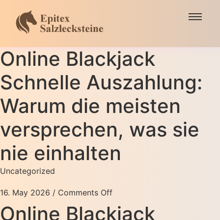
Online Blackjack
Schnelle Auszahlung:
Warum die meisten
versprechen, was sie
nie einhalten
Uncategorized
16. May 2026
/
Comments Off
Online Blackjack