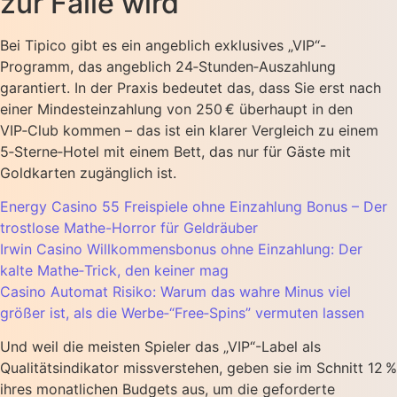
zur Falle wird
Bei Tipico gibt es ein angeblich exklusives „VIP“-
Programm, das angeblich 24‑Stunden‑Auszahlung
garantiert. In der Praxis bedeutet das, dass Sie erst nach
einer Mindesteinzahlung von 250 € überhaupt in den
VIP‑Club kommen – das ist ein klarer Vergleich zu einem
5‑Sterne‑Hotel mit einem Bett, das nur für Gäste mit
Goldkarten zugänglich ist.
Energy Casino 55 Freispiele ohne Einzahlung Bonus – Der
trostlose Mathe-Horror für Geldräuber
Irwin Casino Willkommensbonus ohne Einzahlung: Der
kalte Mathe‑Trick, den keiner mag
Casino Automat Risiko: Warum das wahre Minus viel
größer ist, als die Werbe‑“Free‑Spins” vermuten lassen
Und weil die meisten Spieler das „VIP“-Label als
Qualitätsindikator missverstehen, geben sie im Schnitt 12 %
ihres monatlichen Budgets aus, um die geforderte