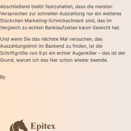
Abschließend bleibt festzuhalten, dass die meisten
Versprechen zur schnellen Auszahlung nur ein weiteres
Stückchen Marketing‑Schnickschnack sind, das im
Vergleich zu echten Banklaufzeiten kaum Gewicht hat.
Und wenn Sie das nächste Mal versuchen, das
Auszahlungslimit im Backend zu finden, ist die
Schriftgröße von 9 pt ein echter Augenkiller – das ist der
Grund, warum ich das hier schon wieder beende.
By