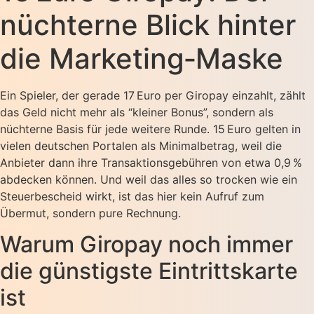
nüchterne Blick hinter
die Marketing‑Maske
Ein Spieler, der gerade 17 Euro per Giropay einzahlt, zählt
das Geld nicht mehr als “kleiner Bonus”, sondern als
nüchterne Basis für jede weitere Runde. 15 Euro gelten in
vielen deutschen Portalen als Minimalbetrag, weil die
Anbieter dann ihre Transaktionsgebühren von etwa 0,9 %
abdecken können. Und weil das alles so trocken wie ein
Steuerbescheid wirkt, ist das hier kein Aufruf zum
Übermut, sondern pure Rechnung.
Warum Giropay noch immer
die günstigste Eintrittskarte
ist