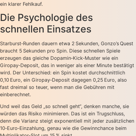
ein klarer Fehlkauf.
Die Psychologie des
schnellen Einsatzes
Starburst‑Runden dauern etwa 2 Sekunden, Gonzo’s Quest
braucht 5 Sekunden pro Spin. Diese schnellen Spiele
erzeugen das gleiche Dopamin‑Kick‑Muster wie ein
Giropay‑Deposit, das in weniger als einer Minute bestätigt
wird. Der Unterschied: ein Spin kostet durchschnittlich
0,10 Euro, ein Giropay‑Deposit dagegen 0,25 Euro, also
fast dreimal so teuer, wenn man die Gebühren mit
einberechnet.
Und weil das Geld „so schnell geht“, denken manche, sie
würden das Risiko minimieren. Das ist ein Trugschluss,
denn die Varianz steigt exponentiell mit jeder zusätzlichen
10‑Euro‑Einzahlung, genau wie die Gewinnchance beim
Multiplikator‑Slot um 15 % sinkt.