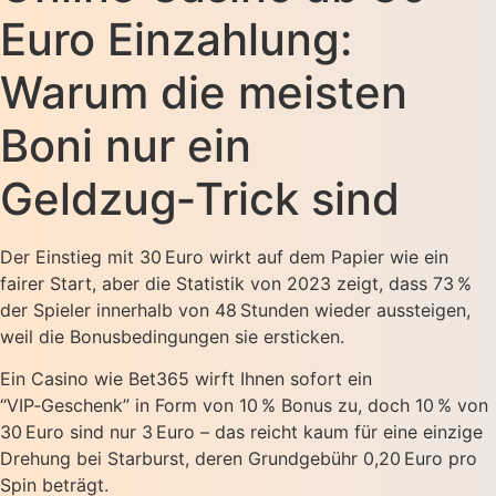
Euro Einzahlung:
Warum die meisten
Boni nur ein
Geldzug‑Trick sind
Der Einstieg mit 30 Euro wirkt auf dem Papier wie ein
fairer Start, aber die Statistik von 2023 zeigt, dass 73 %
der Spieler innerhalb von 48 Stunden wieder aussteigen,
weil die Bonusbedingungen sie ersticken.
Ein Casino wie Bet365 wirft Ihnen sofort ein
“VIP‑Geschenk” in Form von 10 % Bonus zu, doch 10 % von
30 Euro sind nur 3 Euro – das reicht kaum für eine einzige
Drehung bei Starburst, deren Grundgebühr 0,20 Euro pro
Spin beträgt.