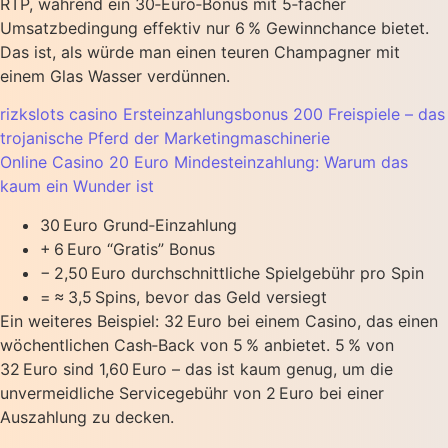
RTP, während ein 30‑Euro‑Bonus mit 5‑facher
Umsatzbedingung effektiv nur 6 % Gewinnchance bietet.
Das ist, als würde man einen teuren Champagner mit
einem Glas Wasser verdünnen.
rizkslots casino Ersteinzahlungsbonus 200 Freispiele – das
trojanische Pferd der Marketingmaschinerie
Online Casino 20 Euro Mindesteinzahlung: Warum das
kaum ein Wunder ist
30 Euro Grund‑Einzahlung
+ 6 Euro “Gratis” Bonus
− 2,50 Euro durchschnittliche Spielgebühr pro Spin
= ≈ 3,5 Spins, bevor das Geld versiegt
Ein weiteres Beispiel: 32 Euro bei einem Casino, das einen
wöchentlichen Cash‑Back von 5 % anbietet. 5 % von
32 Euro sind 1,60 Euro – das ist kaum genug, um die
unvermeidliche Servicegebühr von 2 Euro bei einer
Auszahlung zu decken.