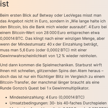
ist
Beim ersten Blick auf Betway oder LeoVegas misst man
das Angebot nicht in Euro, sondern in „Wie lange halte ich
den Bitcoin, bis die Bank mich wieder ausraubt“. 4 Euro bei
einem Bitcoin-Wert von 28 000 Euro entsprechen etwa
0,00014 BTC. Das klingt nach einer winzigen Menge, aber
wenn der Mindestumsatz 40 x der Einzahlung beträgt,
muss man 5,6 Euro (oder 0,0002 BTC) mit einer
Gewinnwahrscheinlichkeit von 1,2 % wieder reinholen.
Und dann kommen die Spielmechaniken. Starburst wirft
Ihnen mit schnellen, glitzernden Spins den Atem heraus –
doch das ist nur ein flüchtiger Blitz im Vergleich zu einem
Bitcoin‑Transfer, der manchmal länger braucht als eine
Runde Gonzo’s Quest bei 1 x Gewinnmultiplikator.
Mindesteinzahlung: 4 Euro (0,00014 BTC)
Umsatzbedingungen: 30‑ bis 40‑faches Durchspielen