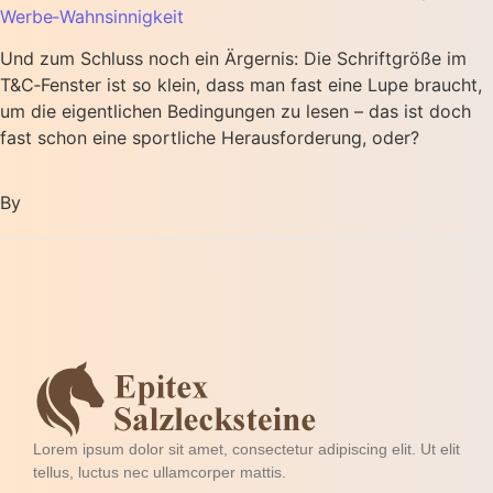
Werbe‑Wahnsinnigkeit
Und zum Schluss noch ein Ärgernis: Die Schriftgröße im
T&C‑Fenster ist so klein, dass man fast eine Lupe braucht,
um die eigentlichen Bedingungen zu lesen – das ist doch
fast schon eine sportliche Herausforderung, oder?
By
Lorem ipsum dolor sit amet, consectetur adipiscing elit. Ut elit
tellus, luctus nec ullamcorper mattis.