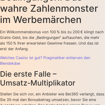
wahre Zahlenmonster
im Werbemärchen
Ein Willkommensbonus von 100 % bis zu 200 € klingt nach
Gratis-Geld, bis die „Bedingungen“ auftauchen, die mehr
als 150 % Ihrer erwarteten Gewinne fressen. Und das ist
erst der Anfang.
Welches Casino ist gut? Pragmatiker entlarven den
Blendekäse
Die erste Falle –
Umsatz‑Multiplikator
Stellen Sie sich vor, ein Anbieter wie Bet365 verlangt, dass
Sie 35‑mal den Bonusbetrag umsetzen, bevor Sie eine