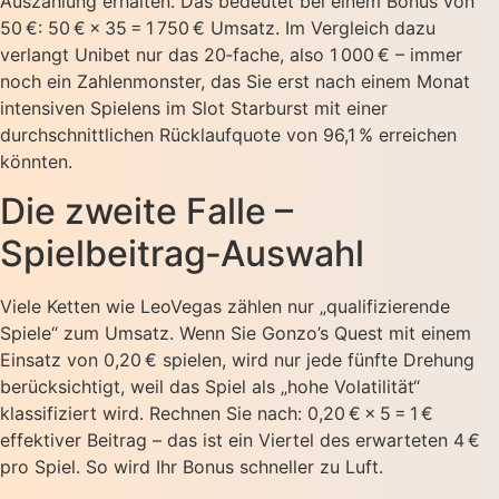
Auszahlung erhalten. Das bedeutet bei einem Bonus von
50 €: 50 € × 35 = 1 750 € Umsatz. Im Vergleich dazu
verlangt Unibet nur das 20‑fache, also 1 000 € – immer
noch ein Zahlenmonster, das Sie erst nach einem Monat
intensiven Spielens im Slot Starburst mit einer
durchschnittlichen Rücklaufquote von 96,1 % erreichen
könnten.
Die zweite Falle –
Spielbeitrag‑Auswahl
Viele Ketten wie LeoVegas zählen nur „qualifizierende
Spiele“ zum Umsatz. Wenn Sie Gonzo’s Quest mit einem
Einsatz von 0,20 € spielen, wird nur jede fünfte Drehung
berücksichtigt, weil das Spiel als „hohe Volatilität“
klassifiziert wird. Rechnen Sie nach: 0,20 € × 5 = 1 €
effektiver Beitrag – das ist ein Viertel des erwarteten 4 €
pro Spiel. So wird Ihr Bonus schneller zu Luft.