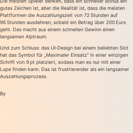
Die meisten Spieler denken, dass ein schneller Bonus ein
gutes Zeichen ist, aber die Realität ist, dass die meisten
Plattformen die Auszahlungszeit von 72 Stunden auf
96 Stunden ausdehnen, sobald ein Betrag über 200 Euro
geht. Das macht aus einem schnellen Gewinn einen
langsamen Alptraum.
Und zum Schluss: das UI‑Design bei einem beliebten Slot
hat das Symbol für „Maximaler Einsatz“ in einer winzigen
Schrift von 9 pt platziert, sodass man es nur mit einer
Lupe finden kann. Das ist frustrierender als ein langsamer
Auszahlungsprozess.
By