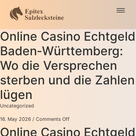
Online Casino Echtgeld
Baden‑Württemberg:
Wo die Versprechen
sterben und die Zahlen
lügen
Uncategorized
16. May 2026
/
Comments Off
Online Casino Echtgeld