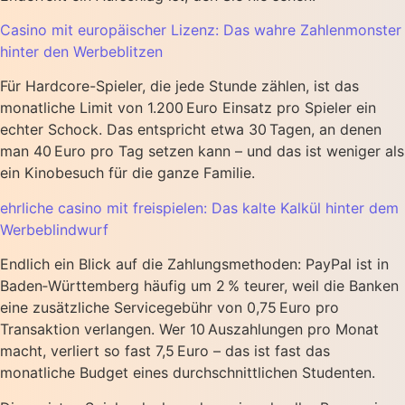
Casino mit europäischer Lizenz: Das wahre Zahlenmonster
hinter den Werbeblitzen
Für Hardcore-Spieler, die jede Stunde zählen, ist das
monatliche Limit von 1.200 Euro Einsatz pro Spieler ein
echter Schock. Das entspricht etwa 30 Tagen, an denen
man 40 Euro pro Tag setzen kann – und das ist weniger als
ein Kinobesuch für die ganze Familie.
ehrliche casino mit freispielen: Das kalte Kalkül hinter dem
Werbeblindwurf
Endlich ein Blick auf die Zahlungsmethoden: PayPal ist in
Baden‑Württemberg häufig um 2 % teurer, weil die Banken
eine zusätzliche Servicegebühr von 0,75 Euro pro
Transaktion verlangen. Wer 10 Auszahlungen pro Monat
macht, verliert so fast 7,5 Euro – das ist fast das
monatliche Budget eines durchschnittlichen Studenten.