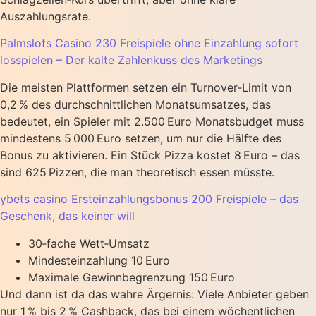
Auszahlungsrate.
Palmslots Casino 230 Freispiele ohne Einzahlung sofort
losspielen – Der kalte Zahlenkuss des Marketings
Die meisten Plattformen setzen ein Turnover‑Limit von
0,2 % des durchschnittlichen Monatsumsatzes, das
bedeutet, ein Spieler mit 2.500 Euro Monatsbudget muss
mindestens 5 000 Euro setzen, um nur die Hälfte des
Bonus zu aktivieren. Ein Stück Pizza kostet 8 Euro – das
sind 625 Pizzen, die man theoretisch essen müsste.
ybets casino Ersteinzahlungsbonus 200 Freispiele – das
Geschenk, das keiner will
30‑fache Wett‑Umsatz
Mindesteinzahlung 10 Euro
Maximale Gewinnbegrenzung 150 Euro
Und dann ist da das wahre Ärgernis: Viele Anbieter geben
nur 1 % bis 2 % Cashback, das bei einem wöchentlichen