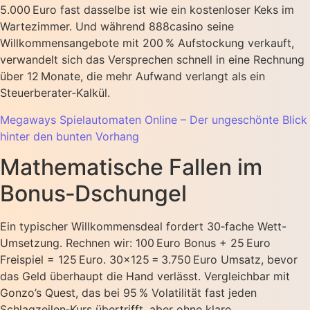
5.000 Euro fast dasselbe ist wie ein kostenloser Keks im
Wartezimmer. Und während 888casino seine
Willkommensangebote mit 200 % Aufstockung verkauft,
verwandelt sich das Versprechen schnell in eine Rechnung
über 12 Monate, die mehr Aufwand verlangt als ein
Steuerberater‑Kalkül.
Megaways Spielautomaten Online – Der ungeschönte Blick
hinter den bunten Vorhang
Mathematische Fallen im
Bonus‑Dschungel
Ein typischer Willkommensdeal fordert 30‑fache Wett-
Umsetzung. Rechnen wir: 100 Euro Bonus + 25 Euro
Freispiel = 125 Euro. 30×125 = 3.750 Euro Umsatz, bevor
das Geld überhaupt die Hand verlässt. Vergleichbar mit
Gonzo’s Quest, das bei 95 % Volatilität fast jeden
Schlagzeilen‑Kurs übertrifft, aber ohne klare