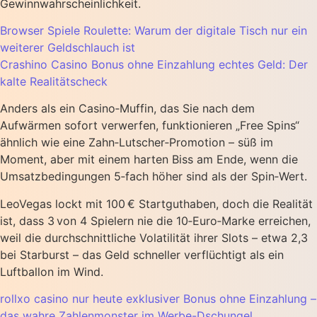
Gewinnwahrscheinlichkeit.
Browser Spiele Roulette: Warum der digitale Tisch nur ein
weiterer Geldschlauch ist
Crashino Casino Bonus ohne Einzahlung echtes Geld: Der
kalte Realitätscheck
Anders als ein Casino‑Muffin, das Sie nach dem
Aufwärmen sofort verwerfen, funktionieren „Free Spins“
ähnlich wie eine Zahn‑Lutscher‑Promotion – süß im
Moment, aber mit einem harten Biss am Ende, wenn die
Umsatzbedingungen 5‑fach höher sind als der Spin‑Wert.
LeoVegas lockt mit 100 € Startguthaben, doch die Realität
ist, dass 3 von 4 Spielern nie die 10‑Euro‑Marke erreichen,
weil die durchschnittliche Volatilität ihrer Slots – etwa 2,3
bei Starburst – das Geld schneller verflüchtigt als ein
Luftballon im Wind.
rollxo casino nur heute exklusiver Bonus ohne Einzahlung –
das wahre Zahlenmonster im Werbe-Dschungel