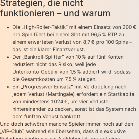
Strategien, die nicht
funktionieren – und warum
Die „High‑Roller‑Taktik“ mit einem Einsatz von 200 €
pro Spin führt bei einem Slot mit 96,5 % RTP zu
einem erwarteten Verlust von 8,7 € pro 100 Spins –
das ist ein klarer Finanzverlust.
Der „Bankroll‑Splitter“ von 10 % auf fünf Konten
reduziert nicht das Risiko, weil jede
Unterkonto‑Gebühr von 1,5 % addiert wird, sodass
die Gesamtkosten um 7,5 % steigen.
Ein „Progressiver Einsatz“ mit Verdopplung nach
jedem Verlust (Martingale) erfordert ein Startkapital
von mindestens 1.024 €, um vier Verluste
hintereinander zu decken, sonst ist das System nach
dem fünften Verlust bankrott.
Und doch schwören manche Spieler immer noch auf den
„VIP‑Club“, während sie übersehen, dass die exklusive
Einladung häufig nur ein Aufkleber ist, der auf einer