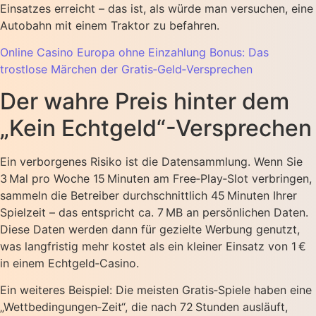
Einsatzes erreicht – das ist, als würde man versuchen, eine
Autobahn mit einem Traktor zu befahren.
Online Casino Europa ohne Einzahlung Bonus: Das
trostlose Märchen der Gratis‑Geld‑Versprechen
Der wahre Preis hinter dem
„Kein Echtgeld“-Versprechen
Ein verborgenes Risiko ist die Daten­sammlung. Wenn Sie
3 Mal pro Woche 15 Minuten am Free‑Play‑Slot verbringen,
sammeln die Betreiber durchschnittlich 45 Minuten Ihrer
Spielzeit – das entspricht ca. 7 MB an persönlichen Daten.
Diese Daten werden dann für gezielte Werbung genutzt,
was langfristig mehr kostet als ein kleiner Einsatz von 1 €
in einem Echtgeld‑Casino.
Ein weiteres Beispiel: Die meisten Gratis‑Spiele haben eine
„Wett­bedingungen‑Zeit“, die nach 72 Stunden ausläuft,