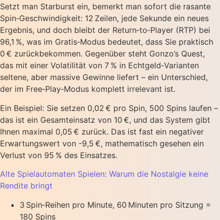
Setzt man Starburst ein, bemerkt man sofort die rasante
Spin‑Geschwindigkeit: 12 Zeilen, jede Sekunde ein neues
Ergebnis, und doch bleibt der Return‑to‑Player (RTP) bei
96,1 %, was im Gratis‑Modus bedeutet, dass Sie praktisch
0 € zurückbekommen. Gegenüber steht Gonzo’s Quest,
das mit einer Volatilität von 7 % in Echtgeld‑Varianten
seltene, aber massive Gewinne liefert – ein Unterschied,
der im Free‑Play‑Modus komplett irrelevant ist.
Ein Beispiel: Sie setzen 0,02 € pro Spin, 500 Spins laufen –
das ist ein Gesamteinsatz von 10 €, und das System gibt
Ihnen maximal 0,05 € zurück. Das ist fast ein negativer
Erwartungswert von -9,5 €, mathematisch gesehen ein
Verlust von 95 % des Einsatzes.
Alte Spielautomaten Spielen: Warum die Nostalgie keine
Rendite bringt
3 Spin‑Reihen pro Minute, 60 Minuten pro Sitzung =
180 Spins