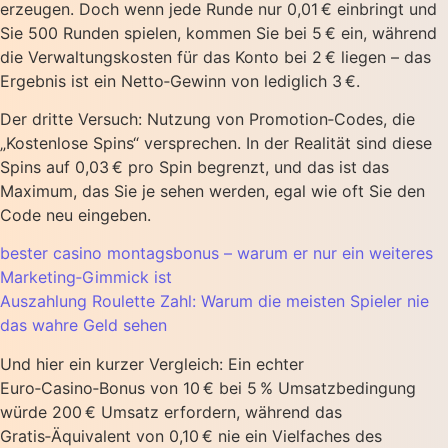
erzeugen. Doch wenn jede Runde nur 0,01 € einbringt und
Sie 500 Runden spielen, kommen Sie bei 5 € ein, während
die Verwaltungskosten für das Konto bei 2 € liegen – das
Ergebnis ist ein Netto‑Gewinn von lediglich 3 €.
Der dritte Versuch: Nutzung von Promotion‑Codes, die
„Kostenlose Spins“ versprechen. In der Realität sind diese
Spins auf 0,03 € pro Spin begrenzt, und das ist das
Maximum, das Sie je sehen werden, egal wie oft Sie den
Code neu eingeben.
bester casino montagsbonus – warum er nur ein weiteres
Marketing‑Gimmick ist
Auszahlung Roulette Zahl: Warum die meisten Spieler nie
das wahre Geld sehen
Und hier ein kurzer Vergleich: Ein echter
Euro‑Casino‑Bonus von 10 € bei 5 % Umsatzbedingung
würde 200 € Umsatz erfordern, während das
Gratis‑Äquivalent von 0,10 € nie ein Vielfaches des