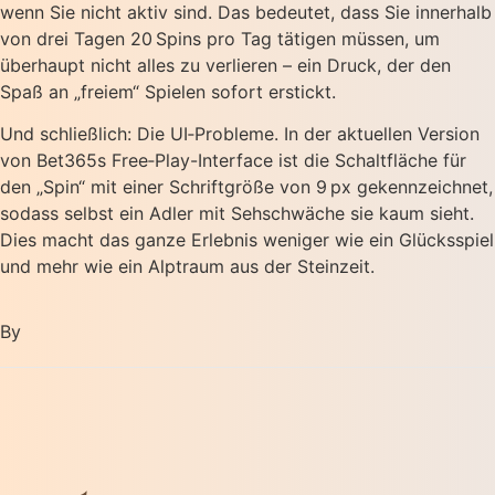
wenn Sie nicht aktiv sind. Das bedeutet, dass Sie innerhalb
von drei Tagen 20 Spins pro Tag tätigen müssen, um
überhaupt nicht alles zu verlieren – ein Druck, der den
Spaß an „freiem“ Spielen sofort erstickt.
Und schließlich: Die UI‑Probleme. In der aktuellen Version
von Bet365s Free‑Play-Interface ist die Schaltfläche für
den „Spin“ mit einer Schriftgröße von 9 px gekennzeichnet,
sodass selbst ein Adler mit Sehschwäche sie kaum sieht.
Dies macht das ganze Erlebnis weniger wie ein Glücksspiel
und mehr wie ein Alptraum aus der Steinzeit.
By