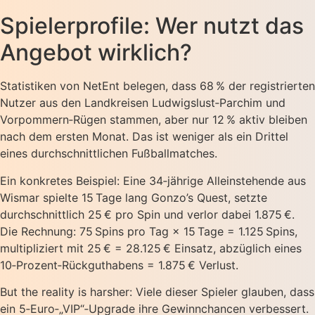
Spielerprofile: Wer nutzt das
Angebot wirklich?
Statistiken von NetEnt belegen, dass 68 % der registrierten
Nutzer aus den Landkreisen Ludwigslust‑Parchim und
Vorpommern‑Rügen stammen, aber nur 12 % aktiv bleiben
nach dem ersten Monat. Das ist weniger als ein Drittel
eines durchschnittlichen Fußballmatches.
Ein konkretes Beispiel: Eine 34‑jährige Alleinstehende aus
Wismar spielte 15 Tage lang Gonzo’s Quest, setzte
durchschnittlich 25 € pro Spin und verlor dabei 1.875 €.
Die Rechnung: 75 Spins pro Tag × 15 Tage = 1.125 Spins,
multipliziert mit 25 € = 28.125 € Einsatz, abzüglich eines
10‑Prozent‑Rückguthabens = 1.875 € Verlust.
But the reality is harsher: Viele dieser Spieler glauben, dass
ein 5‑Euro‑„VIP“‑Upgrade ihre Gewinnchancen verbessert.