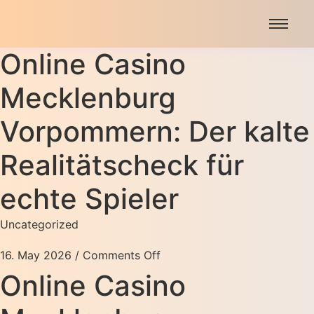
Online Casino
Mecklenburg
Vorpommern: Der kalte
Realitätscheck für
echte Spieler
Uncategorized
16. May 2026
/
Comments Off
Online Casino