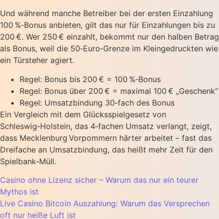
Und während manche Betreiber bei der ersten Einzahlung
100 %‑Bonus anbieten, gilt das nur für Einzahlungen bis zu
200 €. Wer 250 € einzahlt, bekommt nur den halben Betrag
als Bonus, weil die 50‑Euro‑Grenze im Kleingedruckten wie
ein Türsteher agiert.
Regel: Bonus bis 200 € = 100 %‑Bonus
Regel: Bonus über 200 € = maximal 100 € „Geschenk“
Regel: Umsatzbindung 30‑fach des Bonus
Ein Vergleich mit dem Glücksspielgesetz von
Schleswig‑Holstein, das 4‑fachen Umsatz verlangt, zeigt,
dass Mecklenburg Vorpommern härter arbeitet – fast das
Dreifache an Umsatzbindung, das heißt mehr Zeit für den
Spielbank‑Müll.
Casino ohne Lizenz sicher – Warum das nur ein teurer
Mythos ist
Live Casino Bitcoin Auszahlung: Warum das Versprechen
oft nur heiße Luft ist