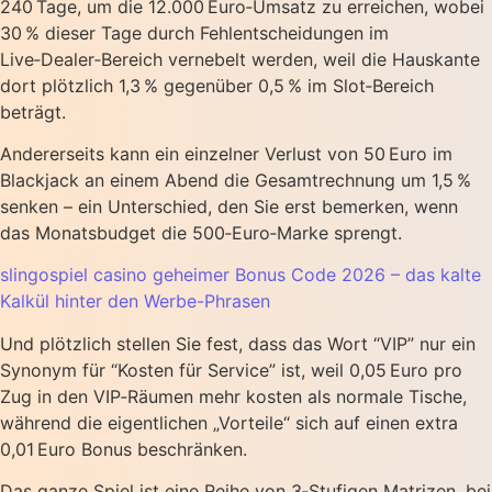
240 Tage, um die 12.000 Euro‑Umsatz zu erreichen, wobei
30 % dieser Tage durch Fehlentscheidungen im
Live‑Dealer‑Bereich vernebelt werden, weil die Hauskante
dort plötzlich 1,3 % gegenüber 0,5 % im Slot‑Bereich
beträgt.
Andererseits kann ein einzelner Verlust von 50 Euro im
Blackjack an einem Abend die Gesamtrechnung um 1,5 %
senken – ein Unterschied, den Sie erst bemerken, wenn
das Monatsbudget die 500‑Euro‑Marke sprengt.
slingospiel casino geheimer Bonus Code 2026 – das kalte
Kalkül hinter den Werbe-Phrasen
Und plötzlich stellen Sie fest, dass das Wort “VIP” nur ein
Synonym für “Kosten für Service” ist, weil 0,05 Euro pro
Zug in den VIP‑Räumen mehr kosten als normale Tische,
während die eigentlichen „Vorteile“ sich auf einen extra
0,01 Euro Bonus beschränken.
Das ganze Spiel ist eine Reihe von 3‑Stufigen Matrizen, bei