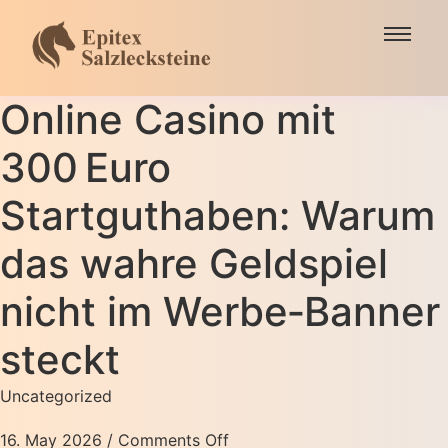
Online Casino mit
300 Euro
Startguthaben: Warum
das wahre Geldspiel
nicht im Werbe‑Banner
steckt
Uncategorized
16. May 2026
/
Comments Off