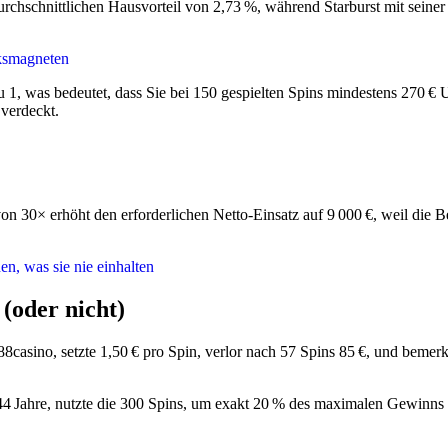
urchschnittlichen Hausvorteil von 2,73 %, während Starburst mit seiner
cksmagneten
 zu 1, was bedeutet, dass Sie bei 150 gespielten Spins mindestens 270
 verdeckt.
von 30× erhöht den erforderlichen Netto‑Einsatz auf 9 000 €, weil die B
n, was sie nie einhalten
(oder nicht)
 888casino, setzte 1,50 € pro Spin, verlor nach 57 Spins 85 €, und bem
r, 44 Jahre, nutzte die 300 Spins, um exakt 20 % des maximalen Gewinns