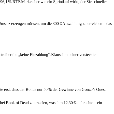
 96,1 % RTP-Marke eher wie ein Sprintlauf wirkt, der Sie schneller
 € Umsatz erzeugen müssen, um die 300 € Auszahlung zu erreichen – das
etreiber die „keine Einzahlung“‑Klausel mit einer versteckten
erkte erst, dass der Bonus nur 50 % der Gewinne von Gonzo’s Quest
 bei Book of Dead zu erzielen, was ihm 12,30 € einbrachte – ein