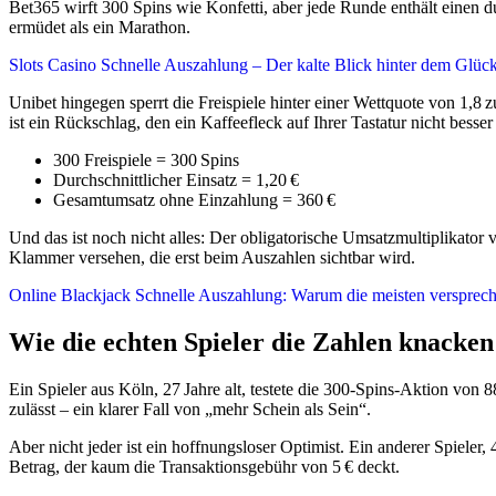
Bet365 wirft 300 Spins wie Konfetti, aber jede Runde enthält einen d
ermüdet als ein Marathon.
Slots Casino Schnelle Auszahlung – Der kalte Blick hinter dem Glü
Unibet hingegen sperrt die Freispiele hinter einer Wettquote von 1,8
ist ein Rückschlag, den ein Kaffeefleck auf Ihrer Tastatur nicht besser
300 Freispiele = 300 Spins
Durchschnittlicher Einsatz = 1,20 €
Gesamtumsatz ohne Einzahlung = 360 €
Und das ist noch nicht alles: Der obligatorische Umsatzmultiplikator 
Klammer versehen, die erst beim Auszahlen sichtbar wird.
Online Blackjack Schnelle Auszahlung: Warum die meisten verspreche
Wie die echten Spieler die Zahlen knacken 
Ein Spieler aus Köln, 27 Jahre alt, testete die 300‑Spins‑Aktion von
zulässt – ein klarer Fall von „mehr Schein als Sein“.
Aber nicht jeder ist ein hoffnungsloser Optimist. Ein anderer Spiele
Betrag, der kaum die Transaktionsgebühr von 5 € deckt.