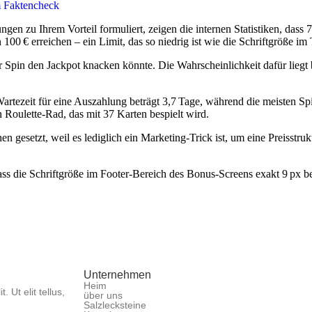
m Faktencheck
en zu Ihrem Vorteil formuliert, zeigen die internen Statistiken, dass 
100 € erreichen – ein Limit, das so niedrig ist wie die Schriftgröße i
iger Spin den Jackpot knacken könnte. Die Wahrscheinlichkeit dafür li
rtezeit für eine Auszahlung beträgt 3,7 Tage, während die meisten Spi
in Roulette‑Rad, das mit 37 Karten bespielt wird.
 gesetzt, weil es lediglich ein Marketing‑Trick ist, um eine Preisstruk
ss die Schriftgröße im Footer‑Bereich des Bonus‑Screens exakt 9 px bet
Unternehmen
Heim
 Ut elit tellus,
über uns
Salzlecksteine