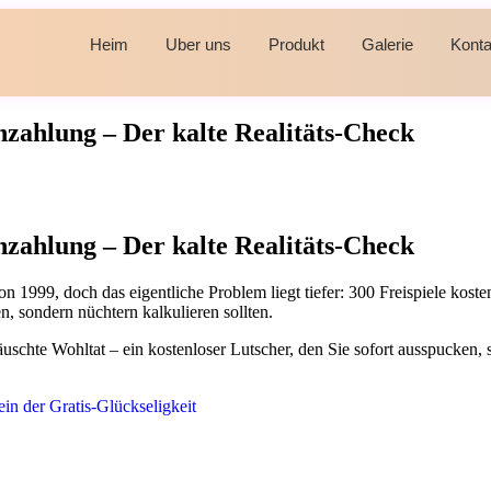
Heim
Uber uns
Produkt
Galerie
Konta
nzahlung – Der kalte Realitäts-Check
nzahlung – Der kalte Realitäts-Check
 1999, doch das eigentliche Problem liegt tiefer: 300 Freispiele kosten
n, sondern nüchtern kalkulieren sollten.
etäuschte Wohltat – ein kostenloser Lutscher, den Sie sofort ausspuck
n der Gratis-Glückseligkeit