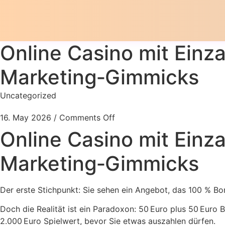
Online Casino mit Einz
Marketing‑Gimmicks
Uncategorized
16. May 2026
/
Comments Off
Online Casino mit Einz
Marketing‑Gimmicks
Der erste Stichpunkt: Sie sehen ein Angebot, das 100 % Bo
Doch die Realität ist ein Paradoxon: 50 Euro plus 50 Euro
2.000 Euro Spielwert, bevor Sie etwas auszahlen dürfen.