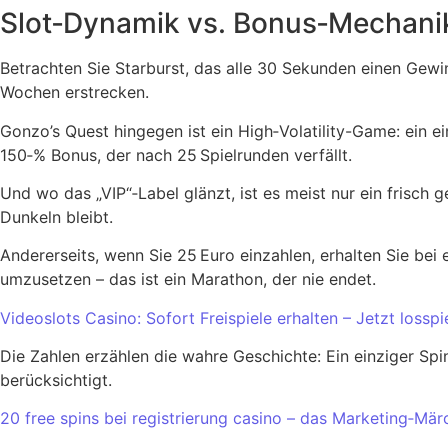
Slot‑Dynamik vs. Bonus‑Mechani
Betrachten Sie Starburst, das alle 30 Sekunden einen Gewi
Wochen erstrecken.
Gonzo’s Quest hingegen ist ein High‑Volatility-Game: ein ein
150‑% Bonus, der nach 25 Spielrunden verfällt.
Und wo das „VIP“‑Label glänzt, ist es meist nur ein frisch
Dunkeln bleibt.
Andererseits, wenn Sie 25 Euro einzahlen, erhalten Sie bei
umzusetzen – das ist ein Marathon, der nie endet.
Videoslots Casino: Sofort Freispiele erhalten – Jetzt losspi
Die Zahlen erzählen die wahre Geschichte: Ein einziger Sp
berücksichtigt.
20 free spins bei registrierung casino – das Marketing‑Mär