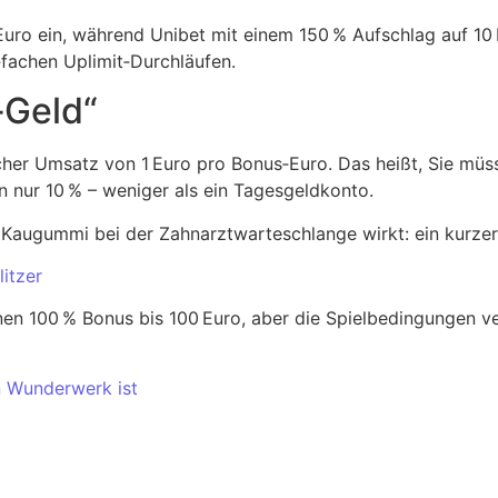
uro ein, während Unibet mit einem 150 % Aufschlag auf 10 
‑fachen Uplimit‑Durchläufen.
‑Geld“
cher Umsatz von 1 Euro pro Bonus‑Euro. Das heißt, Sie müss
n nur 10 % – weniger als ein Tagesgeldkonto.
Kaugummi bei der Zahnarztwarteschlange wirkt: ein kurzer 
itzer
nen 100 % Bonus bis 100 Euro, aber die Spielbedingungen v
n Wunderwerk ist