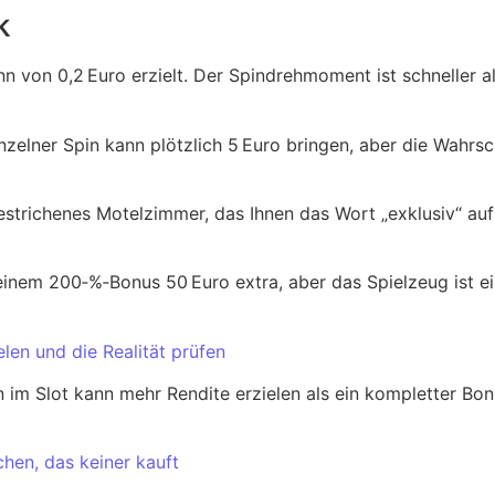
k
nn von 0,2 Euro erzielt. Der Spindrehmoment ist schneller 
zelner Spin kann plötzlich 5 Euro bringen, aber die Wahrsche
 gestrichenes Motelzimmer, das Ihnen das Wort „exklusiv“ a
 einem 200‑%‑Bonus 50 Euro extra, aber das Spielzeug ist e
elen und die Realität prüfen
in im Slot kann mehr Rendite erzielen als ein kompletter B
chen, das keiner kauft