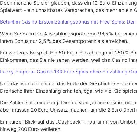
Doch manche Spieler glauben, dass ein 10‑Euro‑Einzahlung
Spielwert – ein unhaltbares Versprechen, das mehr an ein Gl
Betunlim Casino Ersteinzahlungsbonus mit Free Spins: Der 
Wenn Sie dann die Auszahlungsquote von 96,5 % bei einem 
Ihrem Bonus nur 2,5 % des Gesamtpotenzials erreichen.
Ein weiteres Beispiel: Ein 50‑Euro‑Einzahlung mit 250 % Bo
Einkommen, das Sie nie sehen werden, weil das Casino Ihne
Lucky Emperor Casino 180 Free Spins ohne Einzahlung Gra
Und das ist nicht einmal das Ende der Geschichte – die me
Dreifache Ihrer Einzahlung erhalten, egal wie viel Sie spiele
Die Zahlen sind eindeutig: Die meisten „online casino mit 
aber müssen 20 Euro Umsatz machen, um die 2 Euro überh
Ein kurzer Blick auf das „Cashback“‑Programm von Unibet, d
hinweg 200 Euro verlieren.