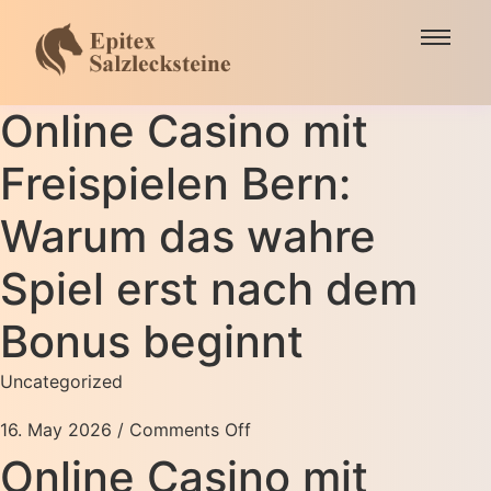
Online Casino mit
Freispielen Bern:
Warum das wahre
Spiel erst nach dem
Bonus beginnt
Uncategorized
16. May 2026
/
Comments Off
Online Casino mit