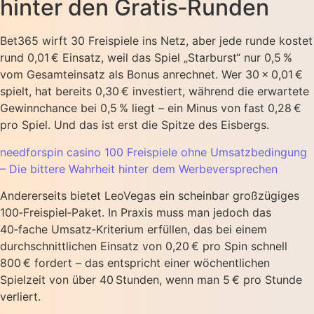
hinter den Gratis‑Runden
Bet365 wirft 30 Freispiele ins Netz, aber jede runde kostet
rund 0,01 € Einsatz, weil das Spiel „Starburst“ nur 0,5 %
vom Gesamteinsatz als Bonus anrechnet. Wer 30 × 0,01 €
spielt, hat bereits 0,30 € investiert, während die erwartete
Gewinnchance bei 0,5 % liegt – ein Minus von fast 0,28 €
pro Spiel. Und das ist erst die Spitze des Eisbergs.
needforspin casino 100 Freispiele ohne Umsatzbedingung
– Die bittere Wahrheit hinter dem Werbeversprechen
Andererseits bietet LeoVegas ein scheinbar großzügiges
100‑Freispiel‑Paket. In Praxis muss man jedoch das
40‑fache Umsatz‑Kriterium erfüllen, das bei einem
durchschnittlichen Einsatz von 0,20 € pro Spin schnell
800 € fordert – das entspricht einer wöchentlichen
Spielzeit von über 40 Stunden, wenn man 5 € pro Stunde
verliert.