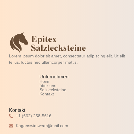
Lorem ipsum dolor sit amet, consectetur adipiscing elit. Ut elit
tellus, luctus nec ullamcorper mattis.
Unternehmen
Heim
über uns
Salzlecksteine
Kontakt
Kontakt
+1 (662) 258-5616
Kaganswimwear@mail.com