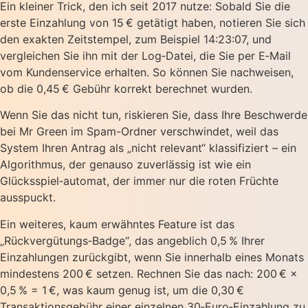
Ein kleiner Trick, den ich seit 2017 nutze: Sobald Sie die
erste Einzahlung von 15 € getätigt haben, notieren Sie sich
den exakten Zeitstempel, zum Beispiel 14:23:07, und
vergleichen Sie ihn mit der Log‑Datei, die Sie per E‑Mail
vom Kundenservice erhalten. So können Sie nachweisen,
ob die 0,45 € Gebühr korrekt berechnet wurden.
Wenn Sie das nicht tun, riskieren Sie, dass Ihre Beschwerde
bei Mr Green im Spam-Ordner verschwindet, weil das
System Ihren Antrag als „nicht relevant“ klassifiziert – ein
Algorithmus, der genauso zuverlässig ist wie ein
Glücksspiel‑automat, der immer nur die roten Früchte
ausspuckt.
Ein weiteres, kaum erwähntes Feature ist das
„Rückvergütungs‑Badge“, das angeblich 0,5 % Ihrer
Einzahlungen zurückgibt, wenn Sie innerhalb eines Monats
mindestens 200 € setzen. Rechnen Sie das nach: 200 € ×
0,5 % = 1 €, was kaum genug ist, um die 0,30 €
Transaktionsgebühr einer einzelnen 30‑Euro‑Einzahlung zu