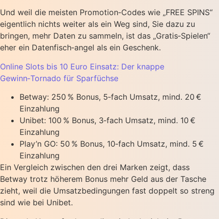
Und weil die meisten Promotion‑Codes wie „FREE SPINS“
eigentlich nichts weiter als ein Weg sind, Sie dazu zu
bringen, mehr Daten zu sammeln, ist das „Gratis‑Spielen“
eher ein Datenfisch‑angel als ein Geschenk.
Online Slots bis 10 Euro Einsatz: Der knappe
Gewinn‑Tornado für Sparfüchse
Betway: 250 % Bonus, 5‑fach Umsatz, mind. 20 €
Einzahlung
Unibet: 100 % Bonus, 3‑fach Umsatz, mind. 10 €
Einzahlung
Play’n GO: 50 % Bonus, 10‑fach Umsatz, mind. 5 €
Einzahlung
Ein Vergleich zwischen den drei Marken zeigt, dass
Betway trotz höherem Bonus mehr Geld aus der Tasche
zieht, weil die Umsatzbedingungen fast doppelt so streng
sind wie bei Unibet.