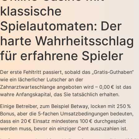
klassische
Spielautomaten: Der
harte Wahrheitsschlag
für erfahrene Spieler
Der erste Fehltritt passiert, sobald das „Gratis‑Guthaben“
wie ein lächerlicher Lutscher an der
Zahnarztwarteschlange angeboten wird – 0,00 € ist das
wahre Anfangskapital, das Sie tatsächlich erhalten.
Einige Betreiber, zum Beispiel Betway, locken mit 250 %
Bonus, aber die 5‑fachen Umsatzbedingungen bedeuten,
dass ein 20 € Einsatz mindestens 100 € durchgespielt
werden muss, bevor ein einziger Cent auszuzahlen ist.