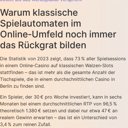
Warum klassische
Spielautomaten im
Online‑Umfeld noch immer
das Rückgrat bilden
Die Statistik von 2023 zeigt, dass 73 % aller Spielsessions
in einem Online‑Casino auf klassischen Walzen‑Slots
stattfinden – das ist mehr als die gesamte Anzahl der
Tischspiele, die in einem durchschnittlichen Casino in
Berlin zu finden sind.
Ein Spieler, der 30 € pro Woche investiert, kann in sechs
Monaten bei einem durchschnittlichen RTP von 96,5 %
theoretisch 1.380 € setzen und dabei nur etwa 47 € an
realem Gewinn erwarten – das ist ein Unterschied von
3,4 % zum reinen Zufall.