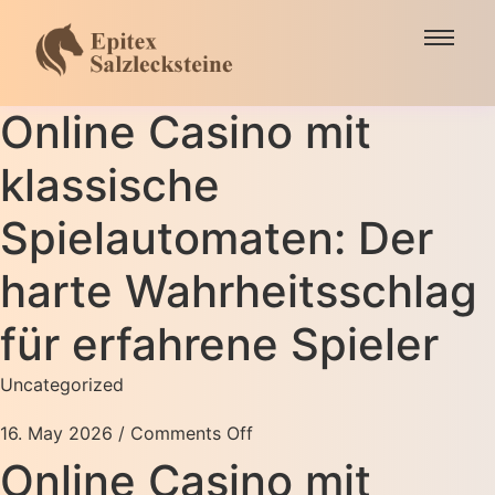
Online Casino mit
klassische
Spielautomaten: Der
harte Wahrheitsschlag
für erfahrene Spieler
Uncategorized
16. May 2026
/
Comments Off
Online Casino mit