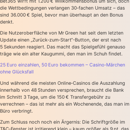
Bet365 wirft mit 1.200 € Willkommensbonus um sich, doch
die Wettbedingungen verlangen 30‑fachen Umsatz – das
sind 36.000 € Spiel, bevor man überhaupt an den Bonus
denkt.
Die Nutzeroberfläche von Mr Green hat seit dem letzten
Update einen „Zurück‑zum‑Start“-Button, der erst nach
5 Sekunden reagiert. Das macht das Spielgefühl genauso
träge wie ein alter Kaugummi, den man im Schuh findet.
25 Euro einzahlen, 50 Euro bekommen – Casino‑Märchen
ohne Glücksfall
Und während die meisten Online‑Casinos die Auszahlung
innerhalb von 48 Stunden versprechen, braucht die Bank
im Schnitt 3 Tage, um die 150 € Transfergebühr zu
verrechnen – das ist mehr als ein Wochenende, das man im
Büro verbringt.
Zum Schluss noch noch ein Ärgernis: Die Schriftgröße im
T&C‑Fenster ist irritierend klein – kaum größer als 9 pt, das