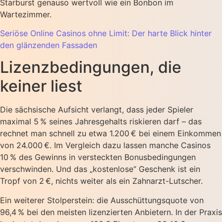
Starburst genauso wertvoll wie ein Bonbon im
Wartezimmer.
Seriöse Online Casinos ohne Limit: Der harte Blick hinter
den glänzenden Fassaden
Lizenzbedingungen, die
keiner liest
Die sächsische Aufsicht verlangt, dass jeder Spieler
maximal 5 % seines Jahresgehalts riskieren darf – das
rechnet man schnell zu etwa 1.200 € bei einem Einkommen
von 24.000 €. Im Vergleich dazu lassen manche Casinos
10 % des Gewinns in versteckten Bonusbedingungen
verschwinden. Und das „kostenlose“ Geschenk ist ein
Tropf von 2 €, nichts weiter als ein Zahnarzt-Lutscher.
Ein weiterer Stolperstein: die Ausschüttungsquote von
96,4 % bei den meisten lizenzierten Anbietern. In der Praxis