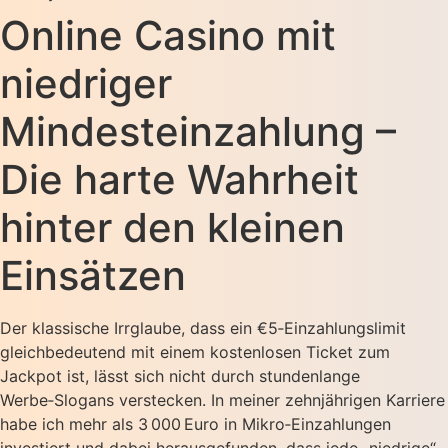
Online Casino mit
niedriger
Mindesteinzahlung –
Die harte Wahrheit
hinter den kleinen
Einsätzen
Der klassische Irrglaube, dass ein €5‑Einzahlungslimit
gleichbedeutend mit einem kostenlosen Ticket zum
Jackpot ist, lässt sich nicht durch stundenlange
Werbe‑Slogans verstecken. In meiner zehnjährigen Karriere
habe ich mehr als 3 000 Euro in Mikro‑Einzahlungen
investiert und dabei herausgefunden, dass jede „niedrige“