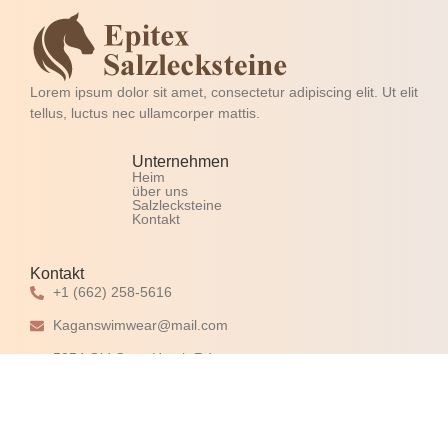
Lorem ipsum dolor sit amet, consectetur adipiscing elit. Ut elit
tellus, luctus nec ullamcorper mattis.
Unternehmen
Heim
über uns
Salzlecksteine
Kontakt
Kontakt
+1 (662) 258-5616
Kaganswimwear@mail.com
5954 Old Cove Heath Rd
Eupora, Mississippi(MS), 39744