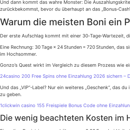
Und dann kommt das wahre Monster: Die Auszahlungskriterie
zurückbekommst, bevor du überhaupt an das „Bonus‑Cash“
Warum die meisten Boni ein P
Der erste Aufschlag kommt mit einer 30‑Tage‑Wartezeit, d
Eine Rechnung: 30 Tage × 24 Stunden = 720 Stunden, das sin
im Hochsommer.
Gonzo’s Quest wirkt im Vergleich zu diesem Prozess wie ei
24casino 200 Free Spins ohne Einzahlung 2026 sichern – D
Und das „VIP“-Label? Nur ein weiteres „Geschenk“, das du 
zu geben.
1clickwin casino 155 Freispiele Bonus Code ohne Einzahlung
Die wenig beachteten Kosten im 