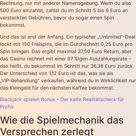
Rechnung, nur mit anderer Namensgebung. Wenn du also
500 Euro einzahlst, zahlst du im Schnitt 5 bis 6 Euro an
versteckten Gebühren, bevor du sogar einen Spin
bekommst.
Und das ist erst der Anfang. Ein typischer „Unlimited“-Deal
lockt mit 150 Freispins, die im Durchschnitt 0,25 Euro pro
Spin bringen. Das ergibt maximal 37,50 Euro Return, aber
das Casino rechnet mit einer 97 %igen Auszahlungsrate –
das heißt, du bekommst im Schnitt nur 36,38 Euro zurück.
Der Unterschied von 1,12 Euro ist das, was sie als
„VIP‑Behandlung“ verkaufen, während du in Wirklichkeit nur
das Kleingeld für den nächsten Kaffee bekommst.
Blackjack spielen Bonus – Der kalte Realitätscheck für
Profis
Wie die Spielmechanik das
Versprechen zerlegt