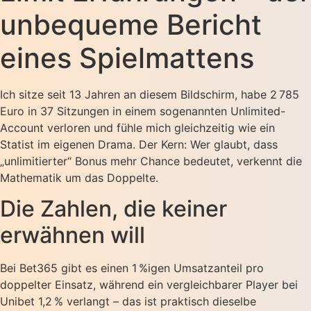
unbequeme Bericht
eines Spielmattens
Ich sitze seit 13 Jahren an diesem Bildschirm, habe 2 785
Euro in 37 Sitzungen in einem sogenannten Unlimited-
Account verloren und fühle mich gleichzeitig wie ein
Statist im eigenen Drama. Der Kern: Wer glaubt, dass
„unlimitierter“ Bonus mehr Chance bedeutet, verkennt die
Mathematik um das Doppelte.
Die Zahlen, die keiner
erwähnen will
Bei Bet365 gibt es einen 1 %igen Umsatzanteil pro
doppelter Einsatz, während ein vergleichbarer Player bei
Unibet 1,2 % verlangt – das ist praktisch dieselbe