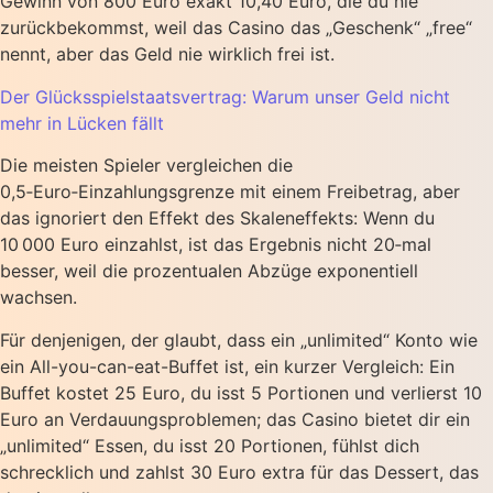
Gewinn von 800 Euro exakt 10,40 Euro, die du nie
zurückbekommst, weil das Casino das „Geschenk“ „free“
nennt, aber das Geld nie wirklich frei ist.
Der Glücksspielstaatsvertrag: Warum unser Geld nicht
mehr in Lücken fällt
Die meisten Spieler vergleichen die
0,5‑Euro‑Einzahlungsgrenze mit einem Freibetrag, aber
das ignoriert den Effekt des Skaleneffekts: Wenn du
10 000 Euro einzahlst, ist das Ergebnis nicht 20‑mal
besser, weil die prozentualen Abzüge exponentiell
wachsen.
Für denjenigen, der glaubt, dass ein „unlimited“ Konto wie
ein All-you-can-eat-Buffet ist, ein kurzer Vergleich: Ein
Buffet kostet 25 Euro, du isst 5 Portionen und verlierst 10
Euro an Verdauungsproblemen; das Casino bietet dir ein
„unlimited“ Essen, du isst 20 Portionen, fühlst dich
schrecklich und zahlst 30 Euro extra für das Dessert, das