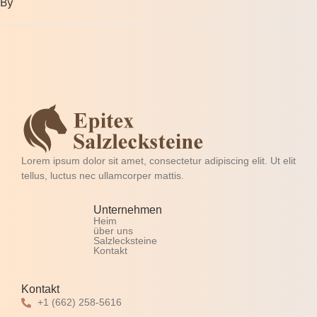
By
Lorem ipsum dolor sit amet, consectetur adipiscing elit. Ut elit
tellus, luctus nec ullamcorper mattis.
Unternehmen
Heim
über uns
Salzlecksteine
Kontakt
Kontakt
+1 (662) 258-5616