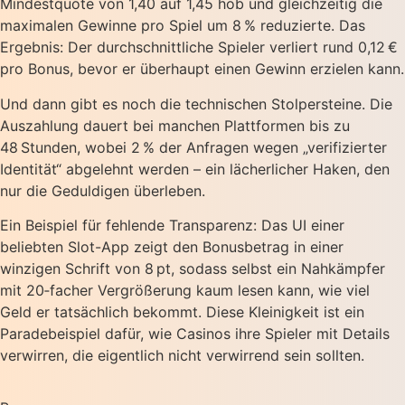
Mindestquote von 1,40 auf 1,45 hob und gleichzeitig die
maximalen Gewinne pro Spiel um 8 % reduzierte. Das
Ergebnis: Der durchschnittliche Spieler verliert rund 0,12 €
pro Bonus, bevor er überhaupt einen Gewinn erzielen kann.
Und dann gibt es noch die technischen Stolpersteine. Die
Auszahlung dauert bei manchen Plattformen bis zu
48 Stunden, wobei 2 % der Anfragen wegen „verifizierter
Identität“ abgelehnt werden – ein lächerlicher Haken, den
nur die Geduldigen überleben.
Ein Beispiel für fehlende Transparenz: Das UI einer
beliebten Slot-App zeigt den Bonusbetrag in einer
winzigen Schrift von 8 pt, sodass selbst ein Nahkämpfer
mit 20‑facher Vergrößerung kaum lesen kann, wie viel
Geld er tatsächlich bekommt. Diese Kleinigkeit ist ein
Paradebeispiel dafür, wie Casinos ihre Spieler mit Details
verwirren, die eigentlich nicht verwirrend sein sollten.