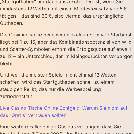
„Startguthaben“ nur dann auszuschöpfen ist, wenn Sie
mindestens 12 Wetten mit einem Mindesteinsatz von 5 €
tätigen – das sind 60 €, also viermal das ursprüngliche
Guthaben.
Die Gewinnchance bei einem einzelnen Spin von Starburst
liegt bei 1 zu 16, aber das Kombinationspotenzial von Wild‑
und Scatter‑Symbolen erhöht die Erfolgsquote auf etwa 1
zu 12 – ein Unterschied, der im Kleingedruckten verborgen
bleibt.
Und weil die meisten Spieler nicht einmal 12 Wetten
schaffen, wird das Startguthaben schnell zu einem
staubigen Relikt, das nur die Werbeabteilung
zufriedenstellt.
Live Casino Tische Online Echtgeld: Warum Sie nicht auf
das “Gratis” vertrauen sollten
Eine weitere Falle: Einige Casinos verlangen, dass Sie
innerhalb von 7 Tagen 100 % des Bonusumsatzes erreichen.