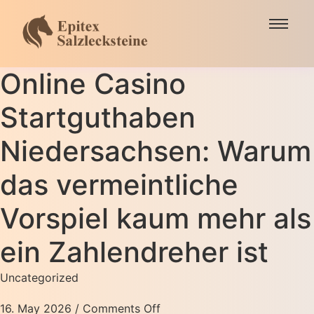
Online Casino
Startguthaben
Niedersachsen: Warum
das vermeintliche
Vorspiel kaum mehr als
ein Zahlendreher ist
Uncategorized
16. May 2026
/
Comments Off