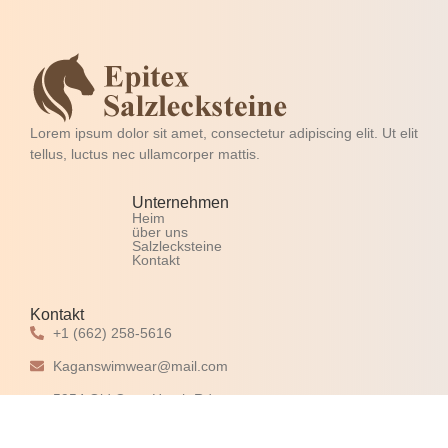
Lorem ipsum dolor sit amet, consectetur adipiscing elit. Ut elit
tellus, luctus nec ullamcorper mattis.
Unternehmen
Heim
über uns
Salzlecksteine
Kontakt
Kontakt
+1 (662) 258-5616
Kaganswimwear@mail.com
5954 Old Cove Heath Rd
Eupora, Mississippi(MS), 39744