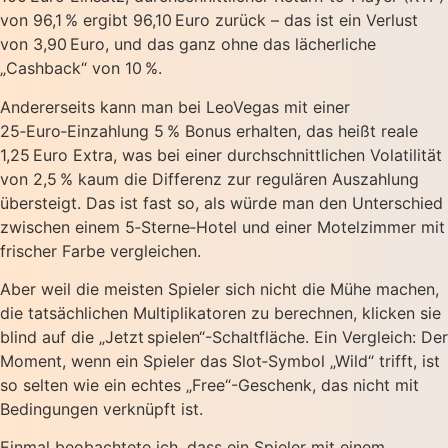
von 96,1 % ergibt 96,10 Euro zurück – das ist ein Verlust
von 3,90 Euro, und das ganz ohne das lächerliche
„Cashback“ von 10 %.
Andererseits kann man bei LeoVegas mit einer
25‑Euro‑Einzahlung 5 % Bonus erhalten, das heißt reale
1,25 Euro Extra, was bei einer durchschnittlichen Volatilität
von 2,5 % kaum die Differenz zur regulären Auszahlung
übersteigt. Das ist fast so, als würde man den Unterschied
zwischen einem 5‑Sterne‑Hotel und einer Motelzimmer mit
frischer Farbe vergleichen.
Aber weil die meisten Spieler sich nicht die Mühe machen,
die tatsächlichen Multiplikatoren zu berechnen, klicken sie
blind auf die „Jetzt spielen“-Schaltfläche. Ein Vergleich: Der
Moment, wenn ein Spieler das Slot‑Symbol „Wild“ trifft, ist
so selten wie ein echtes „Free“-Geschenk, das nicht mit
Bedingungen verknüpft ist.
Einmal beobachtete ich, dass ein Spieler mit einem