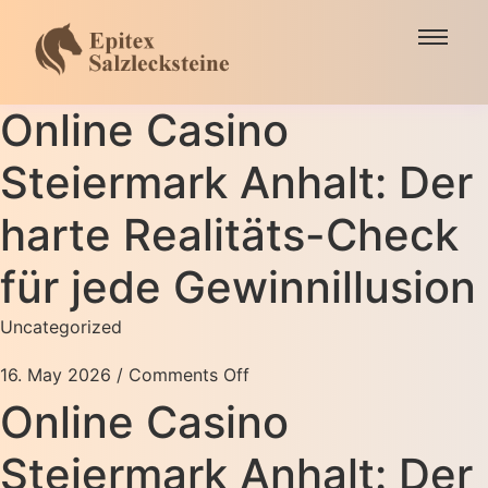
Online Casino
Steiermark Anhalt: Der
harte Realitäts-Check
für jede Gewinnillusion
Uncategorized
16. May 2026
/
Comments Off
Online Casino
Steiermark Anhalt: Der