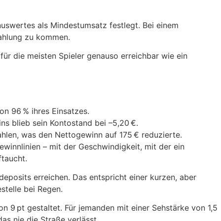
onuswertes als Mindestumsatz festlegt. Bei einem
zahlung zu kommen.
für die meisten Spieler genauso erreichbar wie ein
on 96 % ihres Einsatzes.
ns blieb sein Kontostand bei –5,20 €.
hlen, was den Nettogewinn auf 175 € reduzierte.
ewinnlinien – mit der Geschwindigkeit, mit der ein
ftaucht.
deposits erreichen. Das entspricht einer kurzen, aber
stelle bei Regen.
n 9 pt gestaltet. Für jemanden mit einer Sehstärke von 1,5
das nie die Straße verlässt.