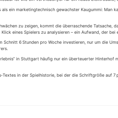
s als ein marketingtechnisch gewachster Kaugummi: Man kau
hwächen zu zeigen, kommt die überraschende Tatsache, d
en Klick eines Spielers zu analysieren – ein Aufwand, der 
im Schnitt 6 Stunden pro Woche investieren, nur um die Um
ers.
bnis“ in Stuttgart häufig nur ein überteuerter Hinterhof mit
Textes in der Spielhistorie, bei der die Schriftgröße auf 7 