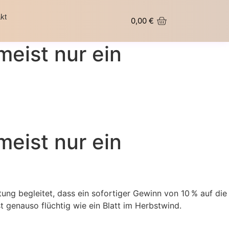
kt
0,00
€
meist nur ein
meist nur ein
tung begleitet, dass ein sofortiger Gewinn von 10 % auf die
t genauso flüchtig wie ein Blatt im Herbstwind.