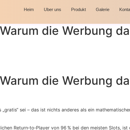
Heim
Uber uns
Produkt
Galerie
Konta
: Warum die Werbung da
: Warum die Werbung da
s „gratis“ sei – das ist nichts anderes als ein mathematisch
chen Return‑to‑Player von 96 % bei den meisten Slots, ist d