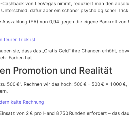
o‑Cashback von LeoVegas nimmt, reduziert man den absolu
nterschied, dafür aber ein schöner psychologischer Trick
 Auszahlung (EA) von 0,94 gegen die eigene Bankroll von 50
teurer Trick ist
auben sie, dass das „Gratis‑Geld“ ihre Chancen erhöht, obwo
mehr Farben hat.
en Promotion und Realität
s zu 500 €“. Rechnen wir das hoch: 500 € + 500 € = 1 000 
ern.
ndern kalte Rechnung
Einsatz von 2 € pro Hand 8 750 Runden erfordert – das daue