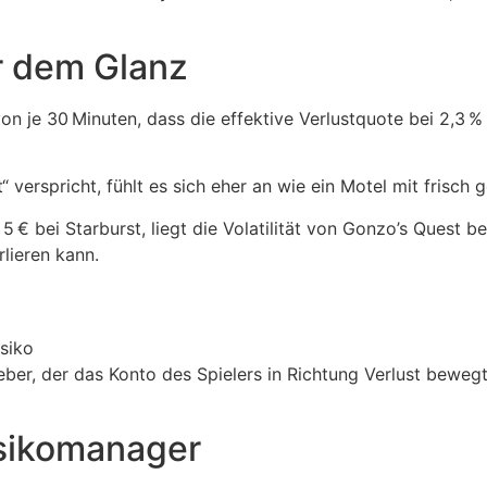
r dem Glanz
von je 30 Minuten, dass die effektive Verlustquote bei 2,3 % 
erspricht, fühlt es sich eher an wie ein Motel mit frisch g
 € bei Starburst, liegt die Volatilität von Gonzo’s Quest 
rlieren kann.
siko
eber, der das Konto des Spielers in Richtung Verlust bewe
isikomanager