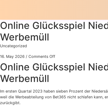
Online Glücksspiel Nie
Werbemüll
Uncategorized
16. May 2026
/
Comments Off
Online Glücksspiel Nie
Werbemüll
Im ersten Quartal 2023 haben sieben Prozent der Niedersäch
weil die Werbeabteilung von Bet365 nicht schlafen kann, er
zurückgibt.