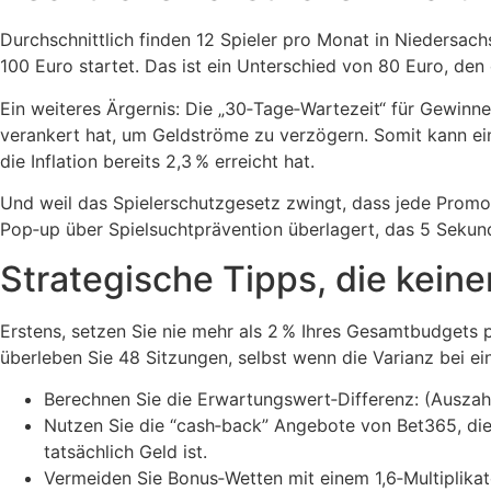
Durchschnittlich finden 12 Spieler pro Monat in Niedersach
100 Euro startet. Das ist ein Unterschied von 80 Euro, den
Ein weiteres Ärgernis: Die „30‑Tage‑Wartezeit“ für Gewinne 
verankert hat, um Geldströme zu verzögern. Somit kann ei
die Inflation bereits 2,3 % erreicht hat.
Und weil das Spielerschutzgesetz zwingt, dass jede Promo
Pop‑up über Spielsuchtprävention überlagert, das 5 Sekunde
Strategische Tipps, die kein
Erstens, setzen Sie nie mehr als 2 % Ihres Gesamtbudgets
überleben Sie 48 Sitzungen, selbst wenn die Varianz bei ei
Berechnen Sie die Erwartungswert‑Differenz: (Auszahl
Nutzen Sie die “cash‑back” Angebote von Bet365, die m
tatsächlich Geld ist.
Vermeiden Sie Bonus‑Wetten mit einem 1,6‑Multiplikato