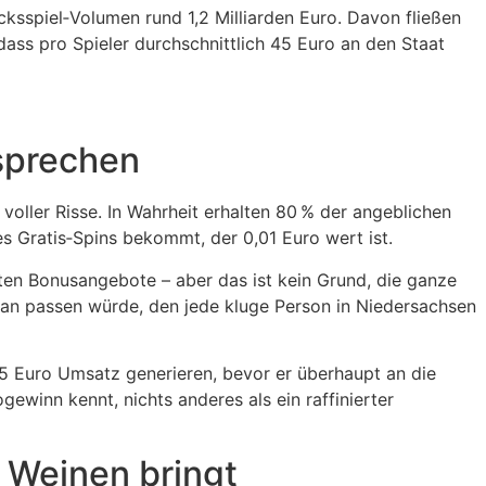
cksspiel‑Volumen rund 1,2 Milliarden Euro. Davon fließen
dass pro Spieler durchschnittlich 45 Euro an den Staat
rsprechen
 voller Risse. In Wahrheit erhalten 80 % der angeblichen
nes Gratis‑Spins bekommt, der 0,01 Euro wert ist.
isten Bonusangebote – aber das ist kein Grund, die ganze
Plan passen würde, den jede kluge Person in Niedersachsen
 75 Euro Umsatz generieren, bevor er überhaupt an die
winn kennt, nichts anderes als ein raffinierter
 Weinen bringt