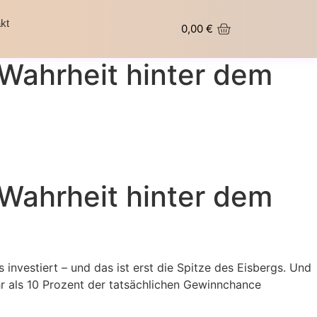
kt
0,00
€
 Wahrheit hinter dem
 Wahrheit hinter dem
nvestiert – und das ist erst die Spitze des Eisbergs. Und
ehr als 10 Prozent der tatsächlichen Gewinnchance