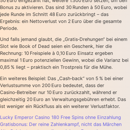
50 Euro eingezahlt hat, weitere 1.500 Euro setzen, um den
Bonus zu aktivieren. Das sind 30 Runden à 50 Euro, wobei
jede Runde im Schnitt 48 Euro zurückbringt – das
Ergebnis: ein Nettoverlust von 2 Euro über die gesamte
Periode.
Und falls jemand glaubt, die „Gratis‑Drehungen“ bei einem
Slot wie Book of Dead seien ein Geschenk, hier die
Rechnung: 10 Freispiele à 0,10 Euro Einsatz ergeben
maximal 1 Euro potenziellen Gewinn, wobei die Varianz bei
0,85 % liegt – praktisch ein Trostpreis für die Mühe.
Ein weiteres Beispiel: Das „Cash‑back“ von 5 % bei einer
Verlustsumme von 200 Euro bedeutet, dass der
Casino‑Betreiber nur 10 Euro zurückzahlt, während er
gleichzeitig 20 Euro an Verwaltungsgebühren erhebt. Das
ist weniger ein Rückfluss als ein weiterer Verlustfaktor.
Lucky Emperor Casino 180 Free Spins ohne Einzahlung
Gratisbonus: Der reine Zahlenkampf, nicht das Märchen