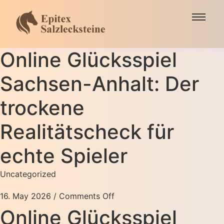
Online Glücksspiel
Sachsen-Anhalt: Der
trockene
Realitätscheck für
echte Spieler
Uncategorized
16. May 2026
/
Comments Off
Online Glücksspiel