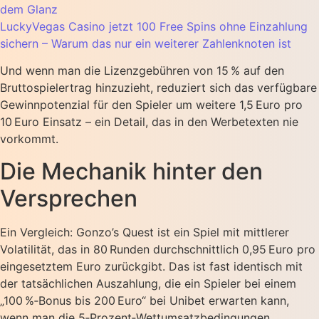
dem Glanz
LuckyVegas Casino jetzt 100 Free Spins ohne Einzahlung
sichern – Warum das nur ein weiterer Zahlenknoten ist
Und wenn man die Lizenzgebühren von 15 % auf den
Bruttospielertrag hinzuzieht, reduziert sich das verfügbare
Gewinnpotenzial für den Spieler um weitere 1,5 Euro pro
10 Euro Einsatz – ein Detail, das in den Werbetexten nie
vorkommt.
Die Mechanik hinter den
Versprechen
Ein Vergleich: Gonzo’s Quest ist ein Spiel mit mittlerer
Volatilität, das in 80 Runden durchschnittlich 0,95 Euro pro
eingesetztem Euro zurückgibt. Das ist fast identisch mit
der tatsächlichen Auszahlung, die ein Spieler bei einem
„100 %‑Bonus bis 200 Euro“ bei Unibet erwarten kann,
wenn man die 5‑Prozent‑Wettumsatzbedingungen