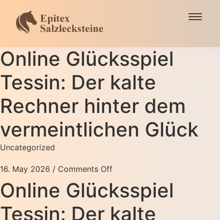
Online Glücksspiel
Tessin: Der kalte
Rechner hinter dem
vermeintlichen Glück
Uncategorized
16. May 2026
/
Comments Off
Online Glücksspiel
Tessin: Der kalte