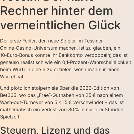
Rechner hinter dem
vermeintlichen Glück
Der erste Fehler, den neue Spieler im Tessiner
Online‑Casino-Universum machen, ist zu glauben, ein
10‑Euro‑Bonus könnte ihr Bankkonto verdoppeln; das ist
genauso realistisch wie ein 0,1‑Prozent‑Wahrscheinlichkeit,
beim Würfeln eine 6 zu erzielen, wenn man nur einen
Würfel hat.
Und plötzlich stolpern sie über die 2023‑Edition von
Bet365, wo das „Free“‑Guthaben von 25 € nach einem
Wash‑out‑Turnover von 5 × 15 € verschwindet – das ist
mathematisch ein Verlust von 80 % in nur drei Stunden
Spielzeit.
Steuern, Lizenz und das