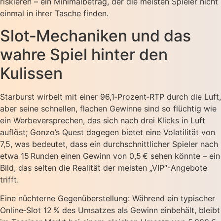
riskieren – ein Minimalbetrag, der die meisten Spieler nicht
einmal in ihrer Tasche finden.
Slot‑Mechaniken und das
wahre Spiel hinter den
Kulissen
Starburst wirbelt mit einer 96,1‑Prozent‑RTP durch die Luft,
aber seine schnellen, flachen Gewinne sind so flüchtig wie
ein Werbeversprechen, das sich nach drei Klicks in Luft
auflöst; Gonzo’s Quest dagegen bietet eine Volatilität von
7,5, was bedeutet, dass ein durchschnittlicher Spieler nach
etwa 15 Runden einen Gewinn von 0,5 € sehen könnte – ein
Bild, das selten die Realität der meisten „VIP“-Angebote
trifft.
Eine nüchterne Gegenüberstellung: Während ein typischer
Online‑Slot 12 % des Umsatzes als Gewinn einbehält, bleibt