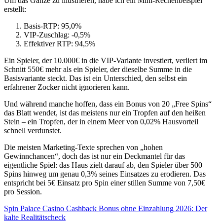
Um das Ganze zu illustrieren, habe ich ein Mini‑Rechenbeispiel
erstellt:
Basis‑RTP: 95,0%
VIP‑Zuschlag: -0,5%
Effektiver RTP: 94,5%
Ein Spieler, der 10.000€ in die VIP‑Variante investiert, verliert im
Schnitt 550€ mehr als ein Spieler, der dieselbe Summe in die
Basisvariante steckt. Das ist ein Unterschied, den selbst ein
erfahrener Zocker nicht ignorieren kann.
Und während manche hoffen, dass ein Bonus von 20 „Free Spins“
das Blatt wendet, ist das meistens nur ein Tropfen auf den heißen
Stein – ein Tropfen, der in einem Meer von 0,02% Hausvorteil
schnell verdunstet.
Die meisten Marketing‑Texte sprechen von „hohen
Gewinnchancen“, doch das ist nur ein Deckmantel für das
eigentliche Spiel: das Haus zielt darauf ab, den Spieler über 500
Spins hinweg um genau 0,3% seines Einsatzes zu erodieren. Das
entspricht bei 5€ Einsatz pro Spin einer stillen Summe von 7,50€
pro Session.
Spin Palace Casino Cashback Bonus ohne Einzahlung 2026: Der
kalte Realitätscheck