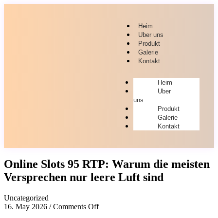
Heim
Uber uns
Produkt
Galerie
Kontakt
Heim
Uber
uns
Produkt
Galerie
Kontakt
Online Slots 95 RTP: Warum die meisten
Versprechen nur leere Luft sind
Uncategorized
16. May 2026
/
Comments Off