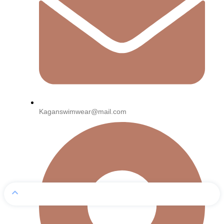
Kaganswimwear@mail.com