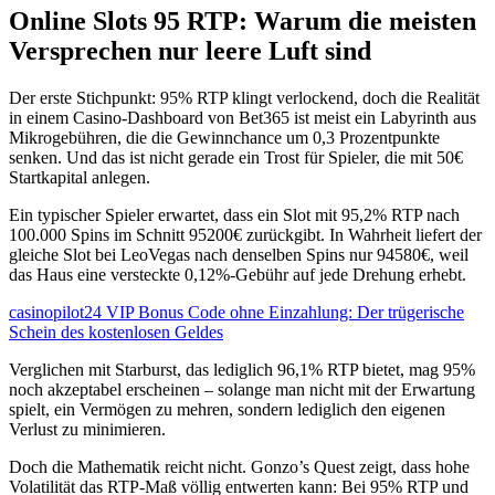
Online Slots 95 RTP: Warum die meisten
Versprechen nur leere Luft sind
Der erste Stichpunkt: 95% RTP klingt verlockend, doch die Realität
in einem Casino‑Dashboard von Bet365 ist meist ein Labyrinth aus
Mikrogebühren, die die Gewinnchance um 0,3 Prozentpunkte
senken. Und das ist nicht gerade ein Trost für Spieler, die mit 50€
Startkapital anlegen.
Ein typischer Spieler erwartet, dass ein Slot mit 95,2% RTP nach
100.000 Spins im Schnitt 95200€ zurückgibt. In Wahrheit liefert der
gleiche Slot bei LeoVegas nach denselben Spins nur 94580€, weil
das Haus eine versteckte 0,12%-Gebühr auf jede Drehung erhebt.
casinopilot24 VIP Bonus Code ohne Einzahlung: Der trügerische
Schein des kostenlosen Geldes
Verglichen mit Starburst, das lediglich 96,1% RTP bietet, mag 95%
noch akzeptabel erscheinen – solange man nicht mit der Erwartung
spielt, ein Vermögen zu mehren, sondern lediglich den eigenen
Verlust zu minimieren.
Doch die Mathematik reicht nicht. Gonzo’s Quest zeigt, dass hohe
Volatilität das RTP-Maß völlig entwerten kann: Bei 95% RTP und