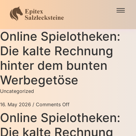
Online Spielotheken:
Die kalte Rechnung
hinter dem bunten
Werbegetöse
Uncategorized
16. May 2026
/
Comments Off
Online Spielotheken:
Die kalte Rechnung