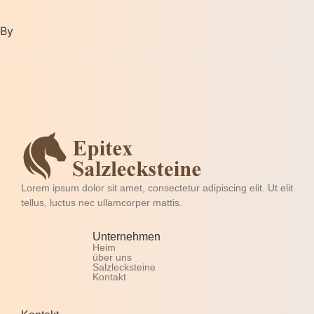
By
Lorem ipsum dolor sit amet, consectetur adipiscing elit. Ut elit
tellus, luctus nec ullamcorper mattis.
Unternehmen
Heim
über uns
Salzlecksteine
Kontakt