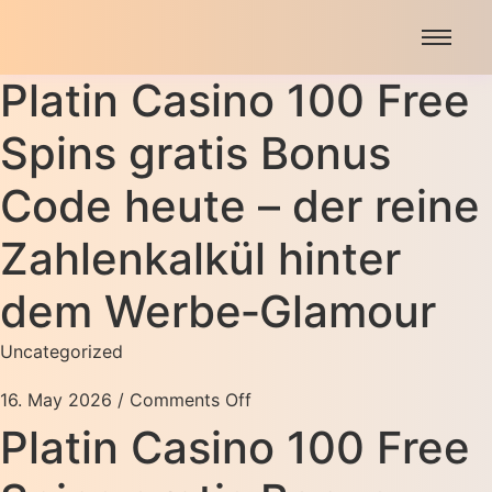
Platin Casino 100 Free
Spins gratis Bonus
Code heute – der reine
Zahlenkalkül hinter
dem Werbe‑Glamour
Uncategorized
16. May 2026
/
Comments Off
Platin Casino 100 Free