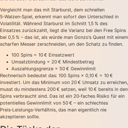
Vergleicht man das mit Starburst, dem schnellen
5‑Walzen‑Spiel, erkennt man sofort den Unterschied in
Volatilität. Während Starburst im Schnitt 1,5 % des
Einsatzes zurückzahlt, liegt die Varianz bei den Free Spins
bei 0,5 % – das ist, als würde man Gonzo’s Quest mit einem
scharfen Messer zerschneiden, um den Schatz zu finden.
100 Spins = 10 € Einsatzwert
Umsatzbindung = 20 € Mindestbetrag
Auszahlungsgrenze = 50 € Gewinnlimit
Rechnerisch bedeutet das: 100 Spins × 0,10 € = 10 €
investiert. Um das Minimum von 20 € Umsatz zu erreichen,
musst du mindestens 200 € setzen, weil 10 € bereits in den
Spins verbraucht sind. Das ist ein 20‑faches Risiko für ein
potentielles Gewinnlimit von 50 € – ein schlechtes
Preis‑Leistungs‑Verhältnis, das man eigentlich nie
akzeptieren sollte.