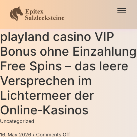
playland casino VIP
Bonus ohne Einzahlung
Free Spins – das leere
Versprechen im
Lichtermeer der
Online‑Kasinos
Uncategorized
16. May 2026
/
Comments Off