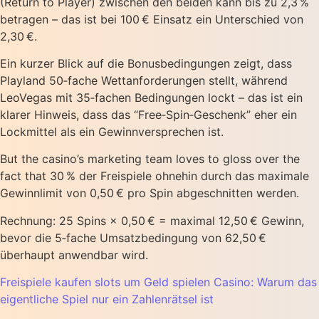
(Return to Player) zwischen den beiden kann bis zu 2,3 %
betragen – das ist bei 100 € Einsatz ein Unterschied von
2,30 €.
Ein kurzer Blick auf die Bonusbedingungen zeigt, dass
Playland 50‑fache Wettanforderungen stellt, während
LeoVegas mit 35‑fachen Bedingungen lockt – das ist ein
klarer Hinweis, dass das “Free‑Spin‑Geschenk” eher ein
Lockmittel als ein Gewinnversprechen ist.
But the casino’s marketing team loves to gloss over the
fact that 30 % der Freispiele ohnehin durch das maximale
Gewinnlimit von 0,50 € pro Spin abgeschnitten werden.
Rechnung: 25 Spins × 0,50 € = maximal 12,50 € Gewinn,
bevor die 5‑fache Umsatzbedingung von 62,50 €
überhaupt anwendbar wird.
Freispiele kaufen slots um Geld spielen Casino: Warum das
eigentliche Spiel nur ein Zahlenrätsel ist