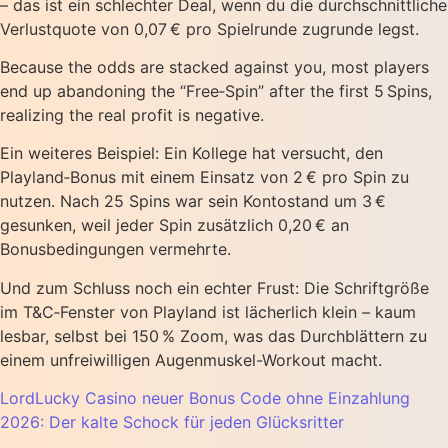
– das ist ein schlechter Deal, wenn du die durchschnittliche
Verlustquote von 0,07 € pro Spielrunde zugrunde legst.
Because the odds are stacked against you, most players
end up abandoning the “Free‑Spin” after the first 5 Spins,
realizing the real profit is negative.
Ein weiteres Beispiel: Ein Kollege hat versucht, den
Playland‑Bonus mit einem Einsatz von 2 € pro Spin zu
nutzen. Nach 25 Spins war sein Kontostand um 3 €
gesunken, weil jeder Spin zusätzlich 0,20 € an
Bonusbedingungen vermehrte.
Und zum Schluss noch ein echter Frust: Die Schriftgröße
im T&C‑Fenster von Playland ist lächerlich klein – kaum
lesbar, selbst bei 150 % Zoom, was das Durchblättern zu
einem unfreiwilligen Augenmuskel-Workout macht.
LordLucky Casino neuer Bonus Code ohne Einzahlung
2026: Der kalte Schock für jeden Glücksritter