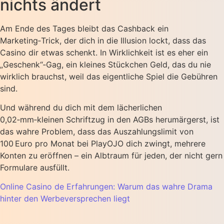
nichts ändert
Am Ende des Tages bleibt das Cashback ein
Marketing‑Trick, der dich in die Illusion lockt, dass das
Casino dir etwas schenkt. In Wirklichkeit ist es eher ein
„Geschenk“‑Gag, ein kleines Stückchen Geld, das du nie
wirklich brauchst, weil das eigentliche Spiel die Gebühren
sind.
Und während du dich mit dem lächerlichen
0,02‑mm‑kleinen Schriftzug in den AGBs herumärgerst, ist
das wahre Problem, dass das Auszahlungslimit von
100 Euro pro Monat bei PlayOJO dich zwingt, mehrere
Konten zu eröffnen – ein Albtraum für jeden, der nicht gern
Formulare ausfüllt.
Online Casino de Erfahrungen: Warum das wahre Drama
hinter den Werbeversprechen liegt