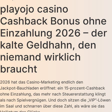
playojo casino
Cashback Bonus ohne
Einzahlung 2026 – der
kalte Geldhahn, den
niemand wirklich
braucht
2026 hat das Casino‑Marketing endlich den
Jackpot‑Bauchladen eröffnet: ein 15‑prozent‑Cashback
ohne Einzahlung, das mehr nach Steuererstattung klingt
als nach Spielvergnügen. Und doch sitzen die „VIP“‑Löwen
im Saal und schnarren über diese Zahl, als wäre sie das
Heiligtum des Glücks.