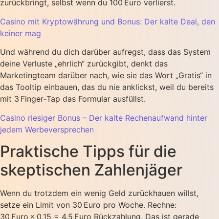
zurückbringt, selbst wenn du 100 Euro verlierst.
Casino mit Kryptowährung und Bonus: Der kalte Deal, den
keiner mag
Und während du dich darüber aufregst, dass das System
deine Verluste „ehrlich“ zurückgibt, denkt das
Marketingteam darüber nach, wie sie das Wort „Gratis“ in
das Tooltip einbauen, das du nie anklickst, weil du bereits
mit 3 Finger‑Tap das Formular ausfüllst.
Casino riesiger Bonus – Der kalte Rechenaufwand hinter
jedem Werbeversprechen
Praktische Tipps für die
skeptischen Zahlenjäger
Wenn du trotzdem ein wenig Geld zurückhauen willst,
setze ein Limit von 30 Euro pro Woche. Rechne:
30 Euro × 0,15 = 4,5 Euro Rückzahlung. Das ist gerade