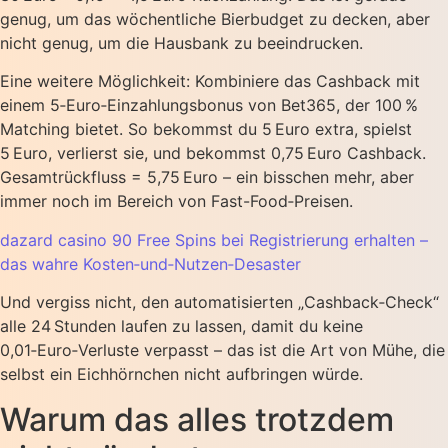
genug, um das wöchentliche Bierbudget zu decken, aber
nicht genug, um die Hausbank zu beeindrucken.
Eine weitere Möglichkeit: Kombiniere das Cashback mit
einem 5‑Euro‑Einzahlungsbonus von Bet365, der 100 %
Matching bietet. So bekommst du 5 Euro extra, spielst
5 Euro, verlierst sie, und bekommst 0,75 Euro Cashback.
Gesamtrückfluss = 5,75 Euro – ein bisschen mehr, aber
immer noch im Bereich von Fast-Food‑Preisen.
dazard casino 90 Free Spins bei Registrierung erhalten –
das wahre Kosten‑und‑Nutzen‑Desaster
Und vergiss nicht, den automatisierten „Cashback‑Check“
alle 24 Stunden laufen zu lassen, damit du keine
0,01‑Euro‑Verluste verpasst – das ist die Art von Mühe, die
selbst ein Eichhörnchen nicht aufbringen würde.
Warum das alles trotzdem