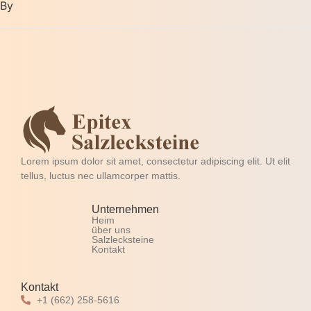
By
Lorem ipsum dolor sit amet, consectetur adipiscing elit. Ut elit
tellus, luctus nec ullamcorper mattis.
Unternehmen
Heim
über uns
Salzlecksteine
Kontakt
Kontakt
+1 (662) 258-5616