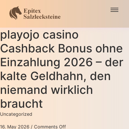
playojo casino
Cashback Bonus ohne
Einzahlung 2026 – der
kalte Geldhahn, den
niemand wirklich
braucht
Uncategorized
16. May 2026
/
Comments Off