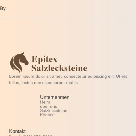
By
Lorem ipsum dolor sit amet, consectetur adipiscing elit. Ut elit
tellus, luctus nec ullamcorper mattis.
Unternehmen
Heim
über uns
Salzlecksteine
Kontakt
Kontakt