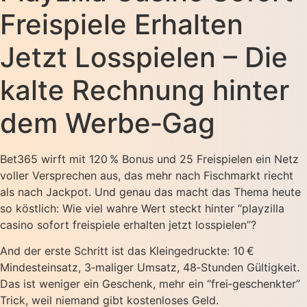
Freispiele Erhalten
Jetzt Losspielen – Die
kalte Rechnung hinter
dem Werbe‑Gag
Bet365 wirft mit 120 % Bonus und 25 Freispielen ein Netz
voller Versprechen aus, das mehr nach Fischmarkt riecht
als nach Jackpot. Und genau das macht das Thema heute
so köstlich: Wie viel wahre Wert steckt hinter “playzilla
casino sofort freispiele erhalten jetzt losspielen”?
And der erste Schritt ist das Kleingedruckte: 10 €
Mindesteinsatz, 3‑maliger Umsatz, 48‑Stunden Gültigkeit.
Das ist weniger ein Geschenk, mehr ein “frei‑geschenkter”
Trick, weil niemand gibt kostenloses Geld.