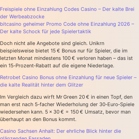
Freispiele ohne Einzahlung Codes Casino – Der kalte Brei
der Werbeabzocke
bitcasino geheimer Promo Code ohne Einzahlung 2026 –
Der kalte Schock für jede Spielertaktik
Doch nicht alle Angebote sind gleich. Unikrn
beispielsweise bietet 15 € Bonus nur für Spieler, die im
letzten Monat mindestens 100 € verloren haben – das ist
ein 15‑Prozent‑Rabatt auf die eigene Niederlage.
Retrobet Casino Bonus ohne Einzahlung für neue Spieler –
die kalte Realität hinter dem Glitzer
Im Vergleich dazu wirft Mr Green 20 € in einen Topf, den
man erst nach 5‑facher Wiederholung der 30‑Euro‑Spiele
wiedersehen kann. 5 × 30 € = 150 € Umsatz, bevor man
überhaupt an den Bonus kommt.
Casino Sachsen Anhalt: Der ehrliche Blick hinter die
glänzenden Fassaden