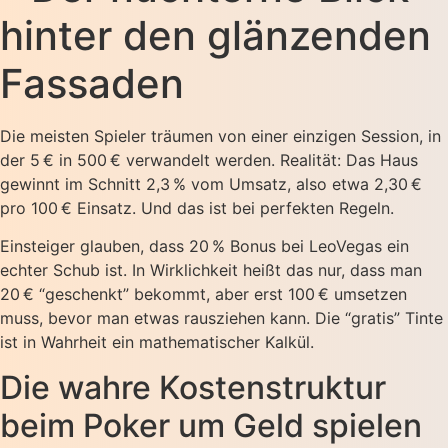
hinter den glänzenden
Fassaden
Die meisten Spieler träumen von einer einzigen Session, in
der 5 € in 500 € verwandelt werden. Realität: Das Haus
gewinnt im Schnitt 2,3 % vom Umsatz, also etwa 2,30 €
pro 100 € Einsatz. Und das ist bei perfekten Regeln.
Einsteiger glauben, dass 20 % Bonus bei LeoVegas ein
echter Schub ist. In Wirklichkeit heißt das nur, dass man
20 € “geschenkt” bekommt, aber erst 100 € umsetzen
muss, bevor man etwas rausziehen kann. Die “gratis” Tinte
ist in Wahrheit ein mathematischer Kalkül.
Die wahre Kostenstruktur
beim Poker um Geld spielen