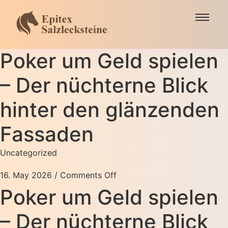
Poker um Geld spielen
– Der nüchterne Blick
hinter den glänzenden
Fassaden
Uncategorized
16. May 2026
/
Comments Off
Poker um Geld spielen
– Der nüchterne Blick