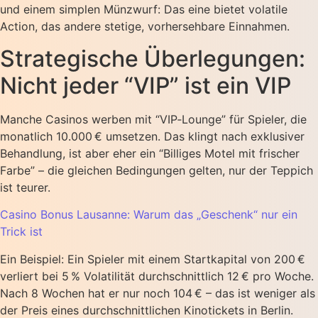
und einem simplen Münzwurf: Das eine bietet volatile
Action, das andere stetige, vorhersehbare Einnahmen.
Strategische Überlegungen:
Nicht jeder “VIP” ist ein VIP
Manche Casinos werben mit “VIP‑Lounge” für Spieler, die
monatlich 10.000 € umsetzen. Das klingt nach exklusiver
Behandlung, ist aber eher ein “Billiges Motel mit frischer
Farbe” – die gleichen Bedingungen gelten, nur der Teppich
ist teurer.
Casino Bonus Lausanne: Warum das „Geschenk“ nur ein
Trick ist
Ein Beispiel: Ein Spieler mit einem Startkapital von 200 €
verliert bei 5 % Volatilität durchschnittlich 12 € pro Woche.
Nach 8 Wochen hat er nur noch 104 € – das ist weniger als
der Preis eines durchschnittlichen Kinotickets in Berlin.