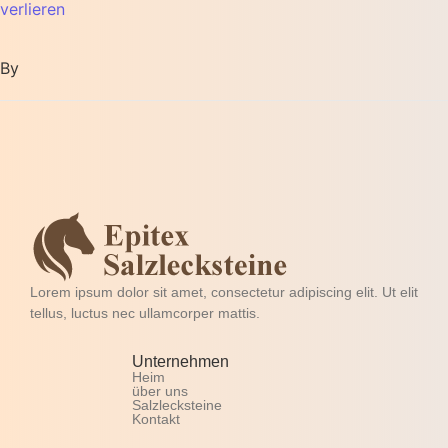
verlieren
By
Lorem ipsum dolor sit amet, consectetur adipiscing elit. Ut elit
tellus, luctus nec ullamcorper mattis.
Unternehmen
Heim
über uns
Salzlecksteine
Kontakt