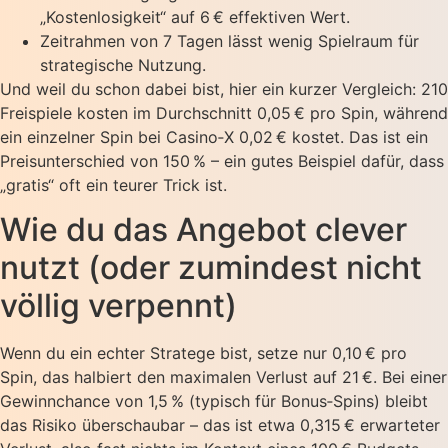
„Kostenlosigkeit“ auf 6 € effektiven Wert.
Zeitrahmen von 7 Tagen lässt wenig Spielraum für
strategische Nutzung.
Und weil du schon dabei bist, hier ein kurzer Vergleich: 210
Freispiele kosten im Durchschnitt 0,05 € pro Spin, während
ein einzelner Spin bei Casino‑X 0,02 € kostet. Das ist ein
Preisunterschied von 150 % – ein gutes Beispiel dafür, dass
„gratis“ oft ein teurer Trick ist.
Wie du das Angebot clever
nutzt (oder zumindest nicht
völlig verpennt)
Wenn du ein echter Stratege bist, setze nur 0,10 € pro
Spin, das halbiert den maximalen Verlust auf 21 €. Bei einer
Gewinnchance von 1,5 % (typisch für Bonus‑Spins) bleibt
das Risiko überschaubar – das ist etwa 0,315 € erwarteter