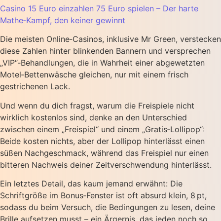
Casino 15 Euro einzahlen 75 Euro spielen – Der harte
Mathe‑Kampf, den keiner gewinnt
Die meisten Online‑Casinos, inklusive Mr Green, verstecken
diese Zahlen hinter blinkenden Bannern und versprechen
„VIP“‑Behandlungen, die in Wahrheit einer abgewetzten
Motel‑Bettenwäsche gleichen, nur mit einem frisch
gestrichenen Lack.
Und wenn du dich fragst, warum die Freispiele nicht
wirklich kostenlos sind, denke an den Unterschied
zwischen einem „Freispiel“ und einem „Gratis‑Lollipop“:
Beide kosten nichts, aber der Lollipop hinterlässt einen
süßen Nachgeschmack, während das Freispiel nur einen
bitteren Nachweis deiner Zeitverschwendung hinterlässt.
Ein letztes Detail, das kaum jemand erwähnt: Die
Schriftgröße im Bonus‑Fenster ist oft absurd klein, 8 pt,
sodass du beim Versuch, die Bedingungen zu lesen, deine
Brille aufsetzen musst – ein Ärgernis, das jeden noch so