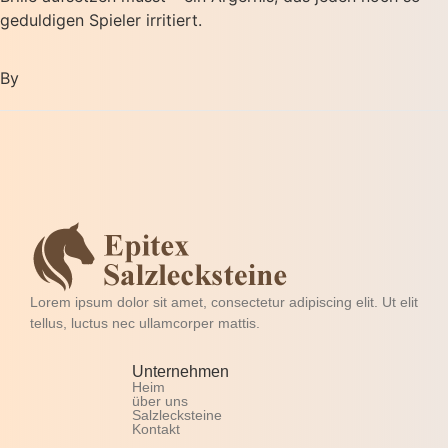
geduldigen Spieler irritiert.
By
Lorem ipsum dolor sit amet, consectetur adipiscing elit. Ut elit
tellus, luctus nec ullamcorper mattis.
Unternehmen
Heim
über uns
Salzlecksteine
Kontakt