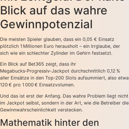
Blick auf das wahre
Gewinnpotenzial
Die meisten Spieler glauben, dass ein 0,05 € Einsatz
plötzlich 1 Millionen Euro herausholt – ein Irrglaube, der
sich wie ein schlechter Zylinder im Gehirn festsetzt.
Ein Blick auf Bet365 zeigt, dass ihr
Megabucks‑Progressiv‑Jackpot durchschnittlich 0,12 %
aller Einsätze in den Top‑200 Slots aufsummiert, also etwa
120 € pro 1 000 € Einsatzvolumen.
Und das ist erst der Anfang. Das wahre Problem liegt nicht
im Jackpot selbst, sondern in der Art, wie die Betreiber die
Gewinnwahrscheinlichkeit verstecken.
Mathematik hinter den