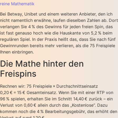
reine Mathematik
Bei Betway, Unibet und einem weiteren Anbieter, den ich
nicht namentlich erwähne, laufen dieselben Zahlen ab. Dort
verlangen Sie 4 % des Gewinns für jeden freien Spin, das
ist fast genauso hoch wie die Hauskante von 5,2 % beim
regulären Spiel. In der Praxis heißt das, dass Sie nach fünf
Gewinnrunden bereits mehr verlieren, als die 75 Freispiele
Ihnen einbringen.
Die Mathe hinter den
Freispins
Rechnen wir: 75 Freispiele × Durchschnittseinsatz
0,20 € = 15 € Gesamteinsatz. Wenn Sie mit einer RTP von
96 % spielen, erhalten Sie im Schnitt 14,40 € zurück – ein
Verlust von 0,60 € allein durch das „Kostenlose“. Dazu
kommen noch die 4 % Bearbeitungsgebühr, das erhöht den
Verlust auf rund 1,20 €.