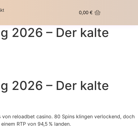
kt
0,00
€
g 2026 – Der kalte
g 2026 – Der kalte
s von reloadbet casino. 80 Spins klingen verlockend, doch
it einem RTP von 94,5 % landen.