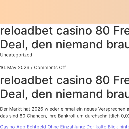
reloadbet casino 80 Fr
Deal, den niemand bra
Uncategorized
16. May 2026
/
Comments Off
reloadbet casino 80 Fr
Deal, den niemand bra
Der Markt hat 2026 wieder einmal ein neues Versprechen au
das sind 80 Chancen, Ihre Bankroll um durchschnittlich 0,0
Casino App Echtgeld Ohne Einzahlung: Der kalte Blick hint