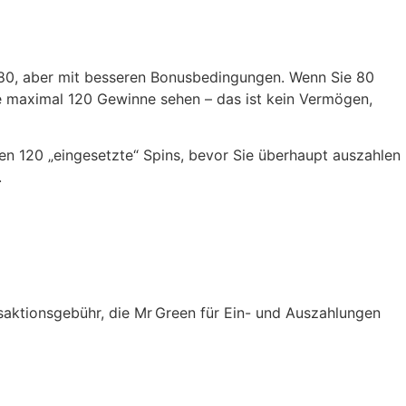
en 80, aber mit besseren Bonusbedingungen. Wenn Sie 80
de maximal 120 Gewinne sehen – das ist kein Vermögen,
ben 120 „eingesetzte“ Spins, bevor Sie überhaupt auszahlen
.
ransaktionsgebühr, die Mr Green für Ein- und Auszahlungen