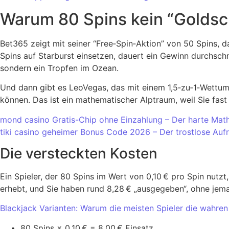
Warum 80 Spins kein “Goldsc
Bet365 zeigt mit seiner “Free‑Spin‑Aktion” von 50 Spins, 
Spins auf Starburst einsetzen, dauert ein Gewinn durchsch
sondern ein Tropfen im Ozean.
Und dann gibt es LeoVegas, das mit einem 1,5‑zu‑1‑Wettumsa
können. Das ist ein mathematischer Alptraum, weil Sie fast
mond casino Gratis-Chip ohne Einzahlung – Der harte Mathe
tiki casino geheimer Bonus Code 2026 – Der trostlose Aufr
Die versteckten Kosten
Ein Spieler, der 80 Spins im Wert von 0,10 € pro Spin nutzt
erhebt, und Sie haben rund 8,28 € „ausgegeben“, ohne jema
Blackjack Varianten: Warum die meisten Spieler die wahre
80 Spins × 0,10 € = 8,00 € Einsatz