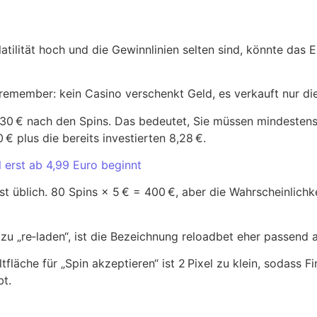
tilität hoch und die Gewinnlinien selten sind, könnte das E
 remember: kein Casino verschenkt Geld, es verkauft nur die 
0 € nach den Spins. Das bedeutet, Sie müssen mindestens 
 € plus die bereits investierten 8,28 €.
 erst ab 4,99 Euro beginnt
st üblich. 80 Spins × 5 € = 400 €, aber die Wahrscheinlichke
zu „re‑laden“, ist die Bezeichnung reloadbet eher passend 
fläche für „Spin akzeptieren“ ist 2 Pixel zu klein, sodass 
bt.