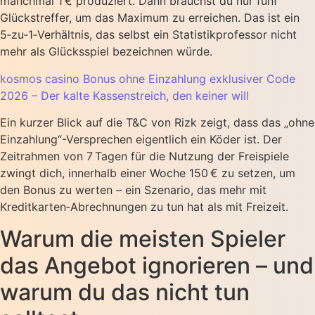
manchmal 1 € produziert. Dann brauchst du nur fünf
Glückstreffer, um das Maximum zu erreichen. Das ist ein
5‑zu‑1‑Verhältnis, das selbst ein Statistikprofessor nicht
mehr als Glücksspiel bezeichnen würde.
kosmos casino Bonus ohne Einzahlung exklusiver Code
2026 – Der kalte Kassenstreich, den keiner will
Ein kurzer Blick auf die T&C von Rizk zeigt, dass das „ohne
Einzahlung“-Versprechen eigentlich ein Köder ist. Der
Zeitrahmen von 7 Tagen für die Nutzung der Freispiele
zwingt dich, innerhalb einer Woche 150 € zu setzen, um
den Bonus zu werten – ein Szenario, das mehr mit
Kreditkarten‑Abrechnungen zu tun hat als mit Freizeit.
Warum die meisten Spieler
das Angebot ignorieren – und
warum du das nicht tun