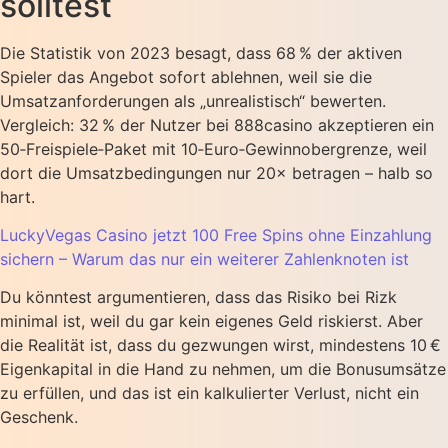
solltest
Die Statistik von 2023 besagt, dass 68 % der aktiven
Spieler das Angebot sofort ablehnen, weil sie die
Umsatzanforderungen als „unrealistisch“ bewerten.
Vergleich: 32 % der Nutzer bei 888casino akzeptieren ein
50‑Freispiele‑Paket mit 10‑Euro‑Gewinnobergrenze, weil
dort die Umsatzbedingungen nur 20× betragen – halb so
hart.
LuckyVegas Casino jetzt 100 Free Spins ohne Einzahlung
sichern – Warum das nur ein weiterer Zahlenknoten ist
Du könntest argumentieren, dass das Risiko bei Rizk
minimal ist, weil du gar kein eigenes Geld riskierst. Aber
die Realität ist, dass du gezwungen wirst, mindestens 10 €
Eigenkapital in die Hand zu nehmen, um die Bonusumsätze
zu erfüllen, und das ist ein kalkulierter Verlust, nicht ein
Geschenk.