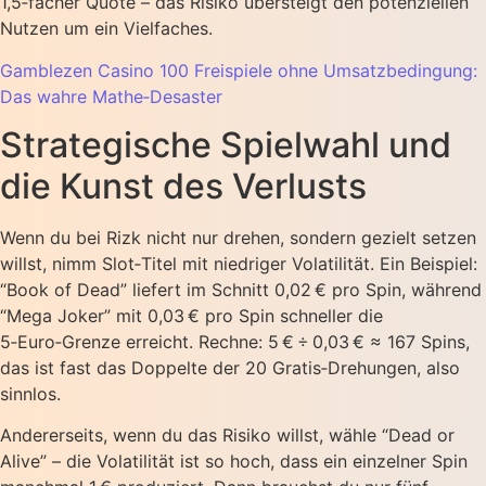
1,5‑facher Quote – das Risiko übersteigt den potenziellen
Nutzen um ein Vielfaches.
Gamblezen Casino 100 Freispiele ohne Umsatzbedingung:
Das wahre Mathe‑Desaster
Strategische Spielwahl und
die Kunst des Verlusts
Wenn du bei Rizk nicht nur drehen, sondern gezielt setzen
willst, nimm Slot‑Titel mit niedriger Volatilität. Ein Beispiel:
“Book of Dead” liefert im Schnitt 0,02 € pro Spin, während
“Mega Joker” mit 0,03 € pro Spin schneller die
5‑Euro‑Grenze erreicht. Rechne: 5 € ÷ 0,03 € ≈ 167 Spins,
das ist fast das Doppelte der 20 Gratis‑Drehungen, also
sinnlos.
Andererseits, wenn du das Risiko willst, wähle “Dead or
Alive” – die Volatilität ist so hoch, dass ein einzelner Spin