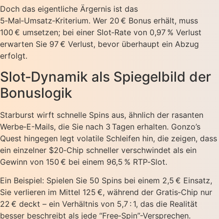
Doch das eigentliche Ärgernis ist das
5‑Mal‑Umsatz‑Kriterium. Wer 20 € Bonus erhält, muss
100 € umsetzen; bei einer Slot‑Rate von 0,97 % Verlust
erwarten Sie 97 € Verlust, bevor überhaupt ein Abzug
erfolgt.
Slot‑Dynamik als Spiegelbild der
Bonuslogik
Starburst wirft schnelle Spins aus, ähnlich der rasanten
Werbe‑E-Mails, die Sie nach 3 Tagen erhalten. Gonzo’s
Quest hingegen legt volatile Schleifen hin, die zeigen, dass
ein einzelner $20‑Chip schneller verschwindet als ein
Gewinn von 150 € bei einem 96,5 % RTP‑Slot.
Ein Beispiel: Spielen Sie 50 Spins bei einem 2,5 € Einsatz,
Sie verlieren im Mittel 125 €, während der Gratis‑Chip nur
22 € deckt – ein Verhältnis von 5,7 : 1, das die Realität
besser beschreibt als jede “Free‑Spin”-Versprechen.