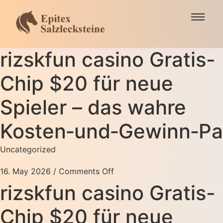
rizskfun casino Gratis-
Chip $20 für neue
Spieler – das wahre
Kosten‑und‑Gewinn‑Pa
Uncategorized
16. May 2026
/
Comments Off
rizskfun casino Gratis-
Chip $20 für neue