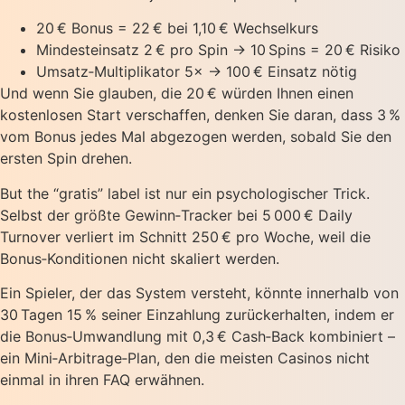
20 € Bonus = 22 € bei 1,10 € Wechselkurs
Mindesteinsatz 2 € pro Spin → 10 Spins = 20 € Risiko
Umsatz‑Multiplikator 5× → 100 € Einsatz nötig
Und wenn Sie glauben, die 20 € würden Ihnen einen
kostenlosen Start verschaffen, denken Sie daran, dass 3 %
vom Bonus jedes Mal abgezogen werden, sobald Sie den
ersten Spin drehen.
But the “gratis” label ist nur ein psychologischer Trick.
Selbst der größte Gewinn‑Tracker bei 5 000 € Daily
Turnover verliert im Schnitt 250 € pro Woche, weil die
Bonus‑Konditionen nicht skaliert werden.
Ein Spieler, der das System versteht, könnte innerhalb von
30 Tagen 15 % seiner Einzahlung zurückerhalten, indem er
die Bonus‑Umwandlung mit 0,3 € Cash‑Back kombiniert –
ein Mini‑Arbitrage‑Plan, den die meisten Casinos nicht
einmal in ihren FAQ erwähnen.