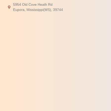
5954 Old Cove Heath Rd
Eupora, Mississippi(MS), 39744