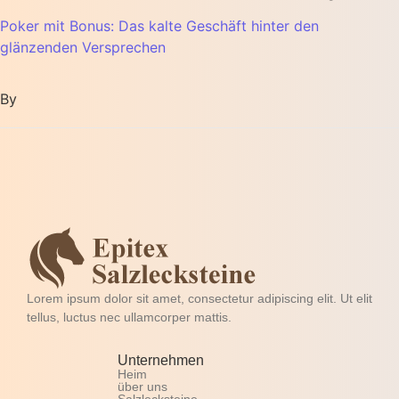
Poker mit Bonus: Das kalte Geschäft hinter den
glänzenden Versprechen
By
Lorem ipsum dolor sit amet, consectetur adipiscing elit. Ut elit
tellus, luctus nec ullamcorper mattis.
Unternehmen
Heim
über uns