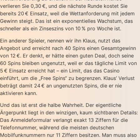
verlieren Sie 0,30 €, und die nächste Runde kostet Sie
bereits 20 € Einsatz, weil die Wettanforderung mit jedem
Gewinn steigt. Das ist ein exponentielles Wachstum, das
schneller als ein Zinseszins von 10 % pro Woche ist.
Ein anderer Spieler, nennen wir ihn Klaus, nutzt das
Angebot und erreicht nach 40 Spins einen Gesamtgewinn
von 12 €. Er denkt, er hätte einen guten Deal, doch seine
60 Spins bleiben ungenutzt, weil er das tägliche Limit von
5 € Einsatz erreicht hat – ein Limit, das das Casino
einführt, um die „Free Spins“ zu begrenzen. Klaus’ Verlust
beträgt damit 24 € an ungenutzten Spins, die er nie
aktivieren kann.
Und das ist erst die halbe Wahrheit. Der eigentliche
Ärgerpunkt liegt in den winzigen, kaum sichtbaren Details:
Das Anmeldeformular verlangt exakt 13 Ziffern für die
Telefonnummer, während die meisten deutschen
Mobilfunknummern nur 11 Ziffern besitzen. Man muss also