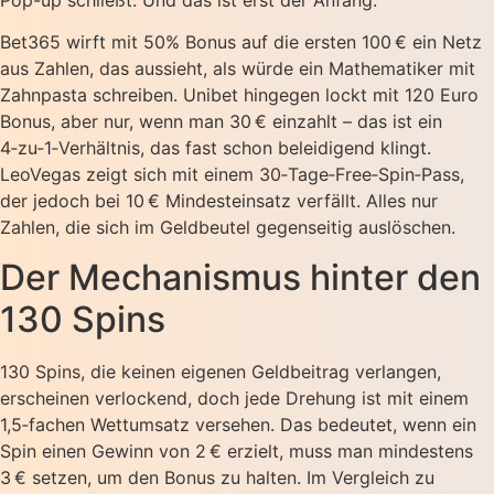
Bet365 wirft mit 50% Bonus auf die ersten 100 € ein Netz
aus Zahlen, das aussieht, als würde ein Mathematiker mit
Zahnpasta schreiben. Unibet hingegen lockt mit 120 Euro
Bonus, aber nur, wenn man 30 € einzahlt – das ist ein
4‑zu‑1‑Verhältnis, das fast schon beleidigend klingt.
LeoVegas zeigt sich mit einem 30‑Tage‑Free‑Spin‑Pass,
der jedoch bei 10 € Mindesteinsatz verfällt. Alles nur
Zahlen, die sich im Geldbeutel gegenseitig auslöschen.
Der Mechanismus hinter den
130 Spins
130 Spins, die keinen eigenen Geldbeitrag verlangen,
erscheinen verlockend, doch jede Drehung ist mit einem
1,5‑fachen Wettumsatz versehen. Das bedeutet, wenn ein
Spin einen Gewinn von 2 € erzielt, muss man mindestens
3 € setzen, um den Bonus zu halten. Im Vergleich zu