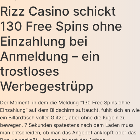
Rizz Casino schickt
130 Free Spins ohne
Einzahlung bei
Anmeldung – ein
trostloses
Werbegestrüpp
Der Moment, in dem die Meldung “130 Free Spins ohne
Einzahlung” auf dem Bildschirm auftaucht, fühlt sich an wie
ein Billardtisch voller Glitzer, aber ohne die Kugeln zu
bewegen. 7 Sekunden spätestens nach dem Laden muss
man entscheiden, ob man das Angebot anklopft oder das
Pop-up schließt. Und das ist erst der Anfang.