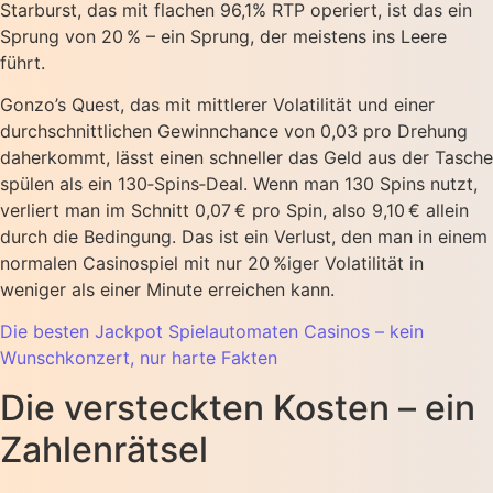
Starburst, das mit flachen 96,1% RTP operiert, ist das ein
Sprung von 20 % – ein Sprung, der meistens ins Leere
führt.
Gonzo’s Quest, das mit mittlerer Volatilität und einer
durchschnittlichen Gewinnchance von 0,03 pro Drehung
daherkommt, lässt einen schneller das Geld aus der Tasche
spülen als ein 130‑Spins‑Deal. Wenn man 130 Spins nutzt,
verliert man im Schnitt 0,07 € pro Spin, also 9,10 € allein
durch die Bedingung. Das ist ein Verlust, den man in einem
normalen Casinospiel mit nur 20 %iger Volatilität in
weniger als einer Minute erreichen kann.
Die besten Jackpot Spielautomaten Casinos – kein
Wunschkonzert, nur harte Fakten
Die versteckten Kosten – ein
Zahlenrätsel