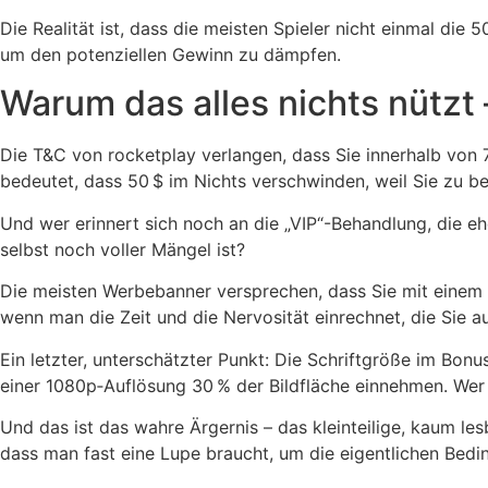
Die Realität ist, dass die meisten Spieler nicht einmal die
um den potenziellen Gewinn zu dämpfen.
Warum das alles nichts nützt 
Die T&C von rocketplay verlangen, dass Sie innerhalb von 
bedeutet, dass 50 $ im Nichts verschwinden, weil Sie zu 
Und wer erinnert sich noch an die „VIP“-Behandlung, die eh
selbst noch voller Mängel ist?
Die meisten Werbebanner versprechen, dass Sie mit einem e
wenn man die Zeit und die Nervosität einrechnet, die Sie
Ein letzter, unterschätzter Punkt: Die Schriftgröße im Bon
einer 1080p‑Auflösung 30 % der Bildfläche einnehmen. Wer
Und das ist das wahre Ärgernis – das kleinteilige, kaum les
dass man fast eine Lupe braucht, um die eigentlichen Bedi