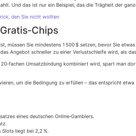
zahlt. Und das ist nur ein Beispiel, das die Trägheit der gan
ick, den Sie nicht wollten
Gratis‑Chips
t, müssen Sie mindestens 1 500 $ setzen, bevor Sie etwas 
 das Angebot schneller zu einer Verlustschleife wird, als da
er 20‑fachen Umsatzbindung kombiniert wird, spart man do
olvieren, um die Bedingung zu erfüllen – das entspricht etwa
satzes eines deutschen Online‑Gamblers.
tz.
Slots liegt bei 2,2 %.