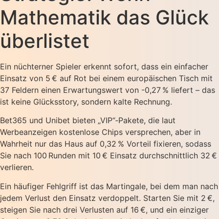
Mathematik das Glück
überlistet
Ein nüchterner Spieler erkennt sofort, dass ein einfacher
Einsatz von 5 € auf Rot bei einem europäischen Tisch mit
37 Feldern einen Erwartungswert von -0,27 % liefert – das
ist keine Glücksstory, sondern kalte Rechnung.
Bet365 und Unibet bieten „VIP“‑Pakete, die laut
Werbeanzeigen kostenlose Chips versprechen, aber in
Wahrheit nur das Haus auf 0,32 % Vorteil fixieren, sodass
Sie nach 100 Runden mit 10 € Einsatz durchschnittlich 32 €
verlieren.
Ein häufiger Fehlgriff ist das Martingale, bei dem man nach
jedem Verlust den Einsatz verdoppelt. Starten Sie mit 2 €,
steigen Sie nach drei Verlusten auf 16 €, und ein einziger