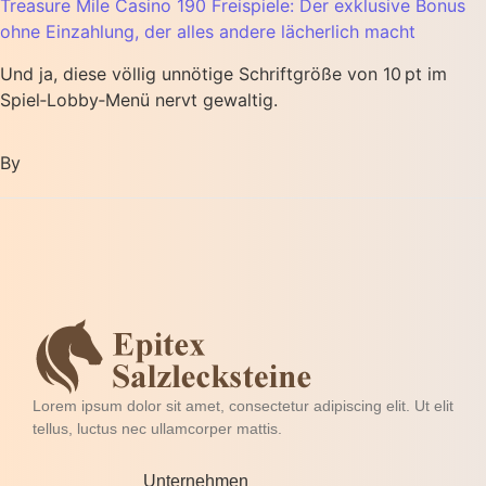
Treasure Mile Casino 190 Freispiele: Der exklusive Bonus
ohne Einzahlung, der alles andere lächerlich macht
Und ja, diese völlig unnötige Schriftgröße von 10 pt im
Spiel‑Lobby‑Menü nervt gewaltig.
By
Lorem ipsum dolor sit amet, consectetur adipiscing elit. Ut elit
tellus, luctus nec ullamcorper mattis.
Unternehmen