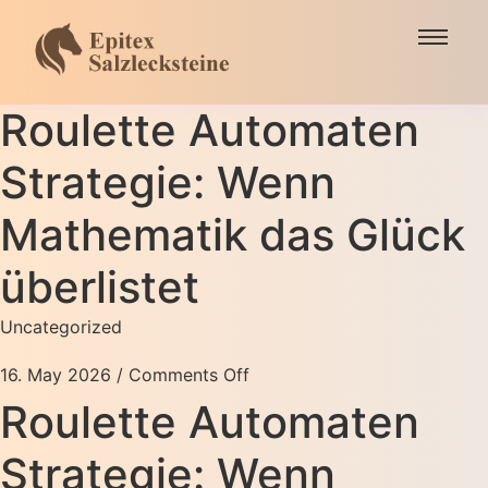
Roulette Automaten
Strategie: Wenn
Mathematik das Glück
überlistet
Uncategorized
16. May 2026
/
Comments Off
Roulette Automaten
Strategie: Wenn