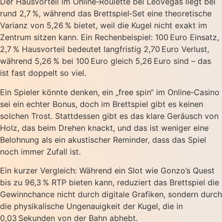
Der Hausvorteil im Online‑Roulette bei LeoVegas liegt bei
rund 2,7 %, während das Brettspiel‑Set eine theoretische
Varianz von 5,26 % bietet, weil die Kugel nicht exakt im
Zentrum sitzen kann. Ein Rechenbeispiel: 100 Euro Einsatz,
2,7 % Hausvorteil bedeutet langfristig 2,70 Euro Verlust,
während 5,26 % bei 100 Euro gleich 5,26 Euro sind – das
ist fast doppelt so viel.
Ein Spieler könnte denken, ein „free spin“ im Online‑Casino
sei ein echter Bonus, doch im Brettspiel gibt es keinen
solchen Trost. Stattdessen gibt es das klare Geräusch von
Holz, das beim Drehen knackt, und das ist weniger eine
Belohnung als ein akustischer Reminder, dass das Spiel
noch immer Zufall ist.
Ein kurzer Vergleich: Während ein Slot wie Gonzo’s Quest
bis zu 96,3 % RTP bieten kann, reduziert das Brettspiel die
Gewinnchance nicht durch digitale Grafiken, sondern durch
die physikalische Ungenauigkeit der Kugel, die in
0,03 Sekunden von der Bahn abhebt.