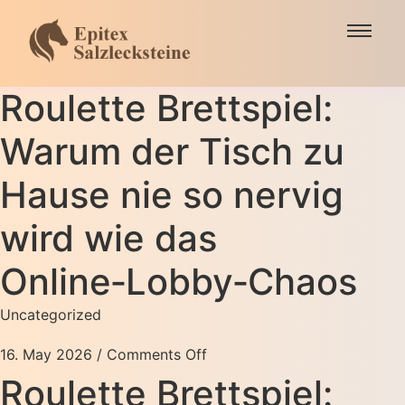
Roulette Brettspiel:
Warum der Tisch zu
Hause nie so nervig
wird wie das
Online‑Lobby‑Chaos
Uncategorized
16. May 2026
/
Comments Off
Roulette Brettspiel: