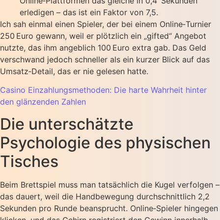
Online‑Plattformen das gleiche in 0,4 Sekunden
erledigen – das ist ein Faktor von 7,5.
Ich sah einmal einen Spieler, der bei einem Online‑Turnier
250 Euro gewann, weil er plötzlich ein „gifted“ Angebot
nutzte, das ihm angeblich 100 Euro extra gab. Das Geld
verschwand jedoch schneller als ein kurzer Blick auf das
Umsatz‑Detail, das er nie gelesen hatte.
Casino Einzahlungsmethoden: Die harte Wahrheit hinter
den glänzenden Zahlen
Die unterschätzte
Psychologie des physischen
Tisches
Beim Brettspiel muss man tatsächlich die Kugel verfolgen –
das dauert, weil die Handbewegung durchschnittlich 2,2
Sekunden pro Runde beansprucht. Online‑Spieler hingegen
klicken, und das Gehirn registriert den Gewinn innerhalb