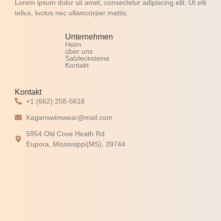
Lorem ipsum dolor sit amet, consectetur adipiscing elit. Ut elit
tellus, luctus nec ullamcorper mattis.
Unternehmen
Heim
über uns
Salzlecksteine
Kontakt
Kontakt
+1 (662) 258-5616
Kaganswimwear@mail.com
5954 Old Cove Heath Rd
Eupora, Mississippi(MS), 39744