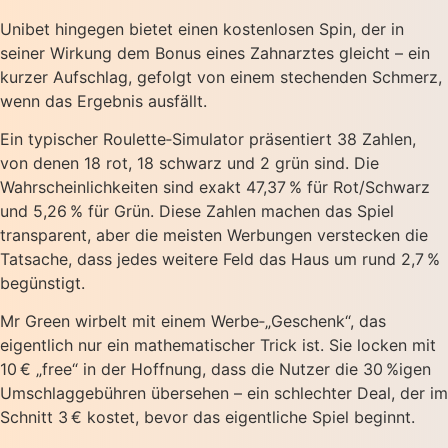
Unibet hingegen bietet einen kostenlosen Spin, der in
seiner Wirkung dem Bonus eines Zahnarztes gleicht – ein
kurzer Aufschlag, gefolgt von einem stechenden Schmerz,
wenn das Ergebnis ausfällt.
Ein typischer Roulette‑Simulator präsentiert 38 Zahlen,
von denen 18 rot, 18 schwarz und 2 grün sind. Die
Wahrscheinlichkeiten sind exakt 47,37 % für Rot/Schwarz
und 5,26 % für Grün. Diese Zahlen machen das Spiel
transparent, aber die meisten Werbungen verstecken die
Tatsache, dass jedes weitere Feld das Haus um rund 2,7 %
begünstigt.
Mr Green wirbelt mit einem Werbe‑„Geschenk“, das
eigentlich nur ein mathematischer Trick ist. Sie locken mit
10 € „free“ in der Hoffnung, dass die Nutzer die 30 %igen
Umschlaggebühren übersehen – ein schlechter Deal, der im
Schnitt 3 € kostet, bevor das eigentliche Spiel beginnt.