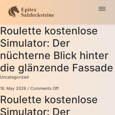
Roulette kostenlose
Simulator: Der
nüchterne Blick hinter
die glänzende Fassade
Uncategorized
16. May 2026
/
Comments Off
Roulette kostenlose
Simulator: Der