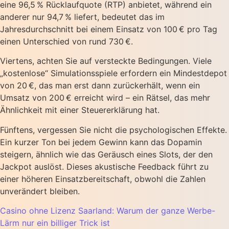
eine 96,5 % Rücklaufquote (RTP) anbietet, während ein
anderer nur 94,7 % liefert, bedeutet das im
Jahresdurchschnitt bei einem Einsatz von 100 € pro Tag
einen Unterschied von rund 730 €.
Viertens, achten Sie auf versteckte Bedingungen. Viele
„kostenlose“ Simulationsspiele erfordern ein Mindestdepot
von 20 €, das man erst dann zurückerhält, wenn ein
Umsatz von 200 € erreicht wird – ein Rätsel, das mehr
Ähnlichkeit mit einer Steuererklärung hat.
Fünftens, vergessen Sie nicht die psychologischen Effekte.
Ein kurzer Ton bei jedem Gewinn kann das Dopamin
steigern, ähnlich wie das Geräusch eines Slots, der den
Jackpot auslöst. Dieses akustische Feedback führt zu
einer höheren Einsatzbereitschaft, obwohl die Zahlen
unverändert bleiben.
Casino ohne Lizenz Saarland: Warum der ganze Werbe-
Lärm nur ein billiger Trick ist